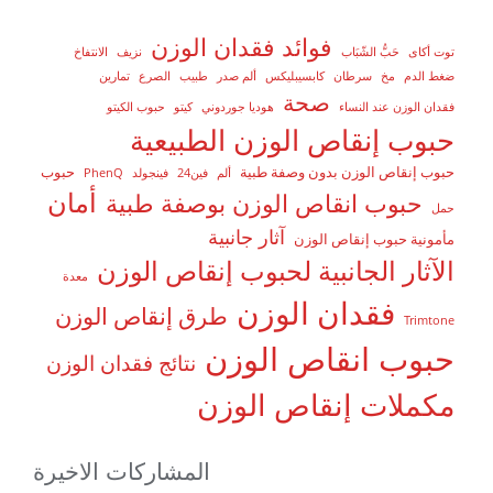
فوائد فقدان الوزن
توت أكاى
حَبُّ الشّبَاب
نزيف
الانتفاخ
ضغط الدم
مخ
سرطان
كابسيبليكس
ألم صدر
طبيب
الصرع
تمارين
صحة
فقدان الوزن عند النساء
هوديا جوردوني
كيتو
حبوب الكيتو
حبوب إنقاص الوزن الطبيعية
حبوب إنقاص الوزن بدون وصفة طبية
حبوب
ألم
فين24
فينجولد
PhenQ
أمان
حبوب انقاص الوزن بوصفة طبية
حمل
آثار جانبية
مأمونية حبوب إنقاص الوزن
الآثار الجانبية لحبوب إنقاص الوزن
معدة
فقدان الوزن
طرق إنقاص الوزن
Trimtone
حبوب انقاص الوزن
نتائج فقدان الوزن
مكملات إنقاص الوزن
المشاركات الاخيرة