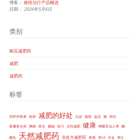
博客：
痤疮治疗产品概述
日期：
2026年5月6日
类别
购买减肥药
减肥
减肥药
标签
减肥的好处
阿萨伊浆果
粉刺
出血
腹胀
血压
脑
癌症
健康
胶囊复合体
胸痛
医生
癫痫
练习
女性减肥
蝴蝶亚仙人掌
酮
天然减肥药
非处方减肥药
酮丸
疼痛
苯24
芬金
苯Q