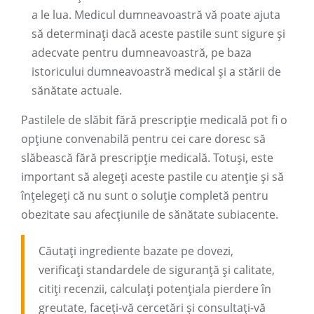
a le lua. Medicul dumneavoastră vă poate ajuta
să determinați dacă aceste pastile sunt sigure și
adecvate pentru dumneavoastră, pe baza
istoricului dumneavoastră medical și a stării de
sănătate actuale.
Pastilele de slăbit fără prescripție medicală pot fi o
opțiune convenabilă pentru cei care doresc să
slăbească fără prescripție medicală. Totuși, este
important să alegeți aceste pastile cu atenție și să
înțelegeți că nu sunt o soluție completă pentru
obezitate sau afecțiunile de sănătate subiacente.
Căutați ingrediente bazate pe dovezi,
verificați standardele de siguranță și calitate,
citiți recenzii, calculați potențiala pierdere în
greutate, faceți-vă cercetări și consultați-vă