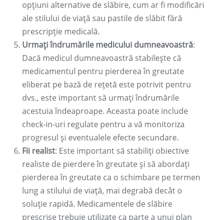
opțiuni alternative de slăbire, cum ar fi modificări
ale stilului de viață sau pastile de slăbit fără
prescripție medicală.
Urmați îndrumările medicului dumneavoastră
:
Dacă medicul dumneavoastră stabilește că
medicamentul pentru pierderea în greutate
eliberat pe bază de rețetă este potrivit pentru
dvs., este important să urmați îndrumările
acestuia îndeaproape. Aceasta poate include
check-in-uri regulate pentru a vă monitoriza
progresul și eventualele efecte secundare.
Fii realist
: Este important să stabiliți obiective
realiste de pierdere în greutate și să abordați
pierderea în greutate ca o schimbare pe termen
lung a stilului de viață, mai degrabă decât o
soluție rapidă. Medicamentele de slăbire
prescrise trebuie utilizate ca parte a unui plan