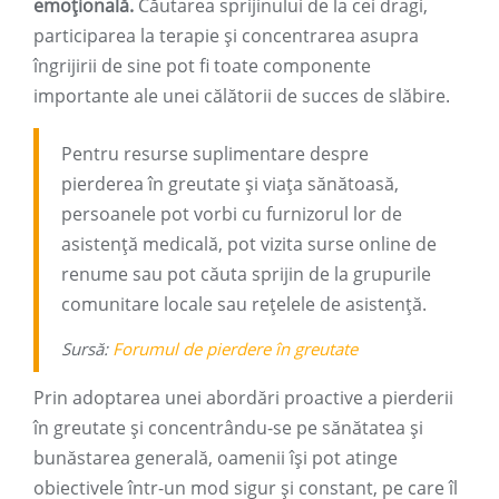
emoțională.
Căutarea sprijinului de la cei dragi,
participarea la terapie și concentrarea asupra
îngrijirii de sine pot fi toate componente
importante ale unei călătorii de succes de slăbire.
Pentru resurse suplimentare despre
pierderea în greutate și viața sănătoasă,
persoanele pot vorbi cu furnizorul lor de
asistență medicală, pot vizita surse online de
renume sau pot căuta sprijin de la grupurile
comunitare locale sau rețelele de asistență.
Sursă:
Forumul de pierdere în greutate
Prin adoptarea unei abordări proactive a pierderii
în greutate și concentrându-se pe sănătatea și
bunăstarea generală, oamenii își pot atinge
obiectivele într-un mod sigur și constant, pe care îl