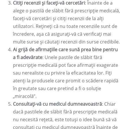
Citiți recenzii și faceți-vă cercetări
: Înainte de a
alege o pastilă de slăbit fără prescripție medicală,
faceți-vă cercetări și citiți recenzii de la alți
utilizatori. Rețineți că nu toate recenziile sunt de
încredere, așa că asigurați-vă că verificați mai
multe surse și căutați recenzii din surse credibile.
Ai grijă de afirmațiile care sună prea bine pentru
a fi adevărate
: Unele pastile de slăbit fără
prescripție medicală pot face afirmații exagerate
sau nerealiste cu privire la eficacitatea lor. Fiți
atenți la produsele care promit o scădere rapidă
în greutate sau care pretind a fi o soluție
„miracolă”.
Consultați-vă cu medicul dumneavoastră
: Chiar
dacă pastilele de slăbit fără prescripție medicală
nu necesită rețetă, este totuși o idee bună să vă
consultați cu medicul dumneavoastră înainte de