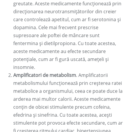
greutate. Aceste medicamente funcționează prin
direcționarea neurotransmițătorilor din creier
care controlează apetitul, cum ar fi serotonina și
dopamina. Cele mai frecvent prescrise
supresoare ale poftei de mâncare sunt
fentermina și dietilpropiona. Cu toate acestea,
aceste medicamente au efecte secundare
potențiale, cum ar fi gură uscată, amețeli și
insomnie.
Amplificatori de metabolism
. Amplificatorii
metabolismului funcționează prin creșterea ratei
metabolice a organismului, ceea ce poate duce la
arderea mai multor calorii. Aceste medicamente
conțin de obicei stimulente precum cofeina,
efedrina și sinefrina. Cu toate acestea, acești
stimulente pot provoca efecte secundare, cum ar
fi creșterea ritmului cardiac, hipertensiunea