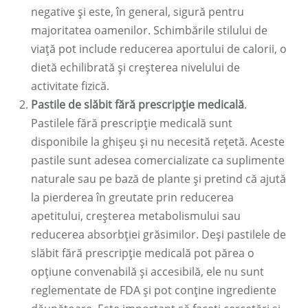
negative și este, în general, sigură pentru
majoritatea oamenilor. Schimbările stilului de
viață pot include reducerea aportului de calorii, o
dietă echilibrată și creșterea nivelului de
activitate fizică.
Pastile de slăbit fără prescripție medicală
.
Pastilele fără prescripție medicală sunt
disponibile la ghișeu și nu necesită rețetă. Aceste
pastile sunt adesea comercializate ca suplimente
naturale sau pe bază de plante și pretind că ajută
la pierderea în greutate prin reducerea
apetitului, creșterea metabolismului sau
reducerea absorbției grăsimilor. Deși pastilele de
slăbit fără prescripție medicală pot părea o
opțiune convenabilă și accesibilă, ele nu sunt
reglementate de FDA și pot conține ingrediente