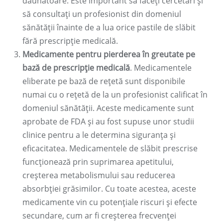
dăunătoare. Este important să faceți cercetări și
să consultați un profesionist din domeniul
sănătății înainte de a lua orice pastile de slăbit
fără prescripție medicală.
Medicamente pentru pierderea în greutate pe
bază de prescripție medicală
. Medicamentele
eliberate pe bază de rețetă sunt disponibile
numai cu o rețetă de la un profesionist calificat în
domeniul sănătății. Aceste medicamente sunt
aprobate de FDA și au fost supuse unor studii
clinice pentru a le determina siguranța și
eficacitatea. Medicamentele de slăbit prescrise
funcționează prin suprimarea apetitului,
creșterea metabolismului sau reducerea
absorbției grăsimilor. Cu toate acestea, aceste
medicamente vin cu potențiale riscuri și efecte
secundare, cum ar fi creșterea frecvenței