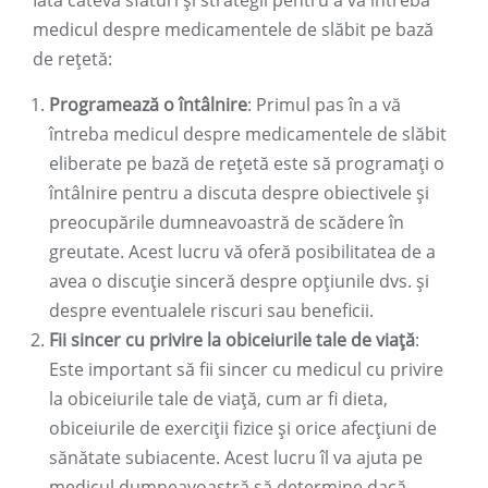
Iată câteva sfaturi și strategii pentru a vă întreba
medicul despre medicamentele de slăbit pe bază
de rețetă:
Programează o întâlnire
: Primul pas în a vă
întreba medicul despre medicamentele de slăbit
eliberate pe bază de rețetă este să programați o
întâlnire pentru a discuta despre obiectivele și
preocupările dumneavoastră de scădere în
greutate. Acest lucru vă oferă posibilitatea de a
avea o discuție sinceră despre opțiunile dvs. și
despre eventualele riscuri sau beneficii.
Fii sincer cu privire la obiceiurile tale de viață
:
Este important să fii sincer cu medicul cu privire
la obiceiurile tale de viață, cum ar fi dieta,
obiceiurile de exerciții fizice și orice afecțiuni de
sănătate subiacente. Acest lucru îl va ajuta pe
medicul dumneavoastră să determine dacă