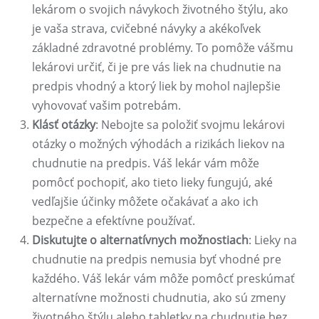
lekárom o svojich návykoch životného štýlu, ako
je vaša strava, cvičebné návyky a akékoľvek
základné zdravotné problémy. To pomôže vášmu
lekárovi určiť, či je pre vás liek na chudnutie na
predpis vhodný a ktorý liek by mohol najlepšie
vyhovovať vašim potrebám.
Klásť otázky
: Nebojte sa položiť svojmu lekárovi
otázky o možných výhodách a rizikách liekov na
chudnutie na predpis. Váš lekár vám môže
pomôcť pochopiť, ako tieto lieky fungujú, aké
vedľajšie účinky môžete očakávať a ako ich
bezpečne a efektívne používať.
Diskutujte o alternatívnych možnostiach
: Lieky na
chudnutie na predpis nemusia byť vhodné pre
každého. Váš lekár vám môže pomôcť preskúmať
alternatívne možnosti chudnutia, ako sú zmeny
životného štýlu alebo tabletky na chudnutie bez