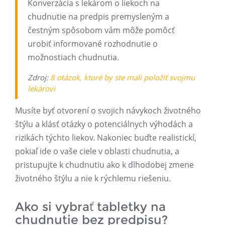
Konverzácia s lekárom o liekoch na
chudnutie na predpis premysleným a
čestným spôsobom vám môže pomôcť
urobiť informované rozhodnutie o
možnostiach chudnutia.
Zdroj:
8 otázok, ktoré by ste mali položiť svojmu
lekárovi
Musíte byť otvorení o svojich návykoch životného
štýlu a klásť otázky o potenciálnych výhodách a
rizikách týchto liekov. Nakoniec buďte realistickí,
pokiaľ ide o vaše ciele v oblasti chudnutia, a
pristupujte k chudnutiu ako k dlhodobej zmene
životného štýlu a nie k rýchlemu riešeniu.
Ako si vybrať tabletky na
chudnutie bez predpisu?