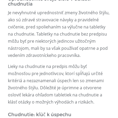
chudnutia
Je nevyhnutné uprednostniť zmeny životného štýlu,
ako sú zdravé stravovacie návyky a pravidelné
cvičenie, pred spoliehaním sa výlučne na tabletky
na chudnutie. Tabletky na chudnutie bez predpisu
môžu byť pre niektorých jedincov užitočným
nástrojom, mali by sa však používať opatrne a pod
vedením zdravotníckeho pracovníka.
Lieky na chudnutie na predpis môžu byť
možnosťou pre jednotlivcov, ktorí spĺňajú určité
kritériá a nezaznamenali úspech len so zmenami
životného štýlu. Dôležité je úprimne a otvorene
osloviť lekára ohľadom tabletiek na chudnutie a
klásť otázky o možných výhodách a rizikách.
Chudnutie: kľúč k úspechu