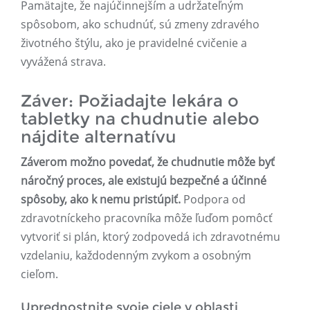
Pamätajte, že najúčinnejším a udržateľným
spôsobom, ako schudnúť, sú zmeny zdravého
životného štýlu, ako je pravidelné cvičenie a
vyvážená strava.
Záver: Požiadajte lekára o
tabletky na chudnutie alebo
nájdite alternatívu
Záverom možno povedať, že chudnutie môže byť
náročný proces, ale existujú bezpečné a účinné
spôsoby, ako k nemu pristúpiť.
Podpora od
zdravotníckeho pracovníka môže ľuďom pomôcť
vytvoriť si plán, ktorý zodpovedá ich zdravotnému
vzdelaniu, každodenným zvykom a osobným
cieľom.
Uprednostnite svoje ciele v oblasti