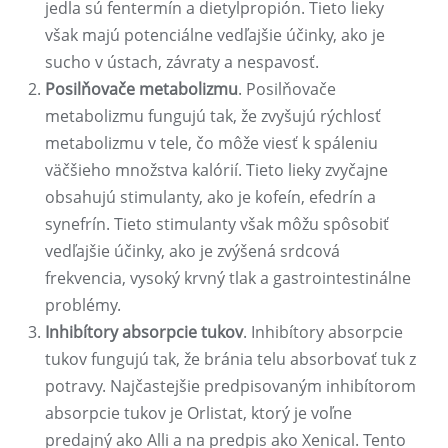
jedla sú fentermín a dietylpropión. Tieto lieky
však majú potenciálne vedľajšie účinky, ako je
sucho v ústach, závraty a nespavosť.
Posilňovače metabolizmu
. Posilňovače
metabolizmu fungujú tak, že zvyšujú rýchlosť
metabolizmu v tele, čo môže viesť k spáleniu
väčšieho množstva kalórií. Tieto lieky zvyčajne
obsahujú stimulanty, ako je kofeín, efedrín a
synefrín. Tieto stimulanty však môžu spôsobiť
vedľajšie účinky, ako je zvýšená srdcová
frekvencia, vysoký krvný tlak a gastrointestinálne
problémy.
Inhibítory absorpcie tukov
. Inhibítory absorpcie
tukov fungujú tak, že bránia telu absorbovať tuk z
potravy. Najčastejšie predpisovaným inhibítorom
absorpcie tukov je Orlistat, ktorý je voľne
predajný ako Alli a na predpis ako Xenical. Tento