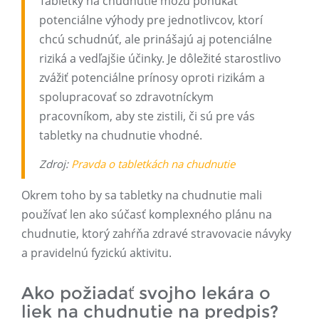
Tabletky na chudnutie môžu ponúkať
potenciálne výhody pre jednotlivcov, ktorí
chcú schudnúť, ale prinášajú aj potenciálne
riziká a vedľajšie účinky. Je dôležité starostlivo
zvážiť potenciálne prínosy oproti rizikám a
spolupracovať so zdravotníckym
pracovníkom, aby ste zistili, či sú pre vás
tabletky na chudnutie vhodné.
Zdroj:
Pravda o tabletkách na chudnutie
Okrem toho by sa tabletky na chudnutie mali
používať len ako súčasť komplexného plánu na
chudnutie, ktorý zahŕňa zdravé stravovacie návyky
a pravidelnú fyzickú aktivitu.
Ako požiadať svojho lekára o
liek na chudnutie na predpis?