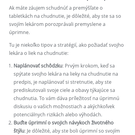
Ak máte záujem schudnúť a premýšľate o
tabletkách na chudnutie, je dôležité, aby ste sa so
svojím lekárom porozprávali premyslene a
úprimne.
Tu je niekoľko tipov a stratégií, ako požiadať svojho
lekára o liek na chudnutie:
Naplánovať schôdzku
: Prvým krokom, keď sa
spýtate svojho lekára na lieky na chudnutie na
predpis, je naplánovať si stretnutie, aby ste
prediskutovali svoje ciele a obavy týkajúce sa
chudnutia. To vám dáva príležitosť na úprimnú
diskusiu o vašich možnostiach a akýchkoľvek
potenciálnych rizikách alebo výhodách.
Buďte úprimní o svojich návykoch životného
štýlu
: Je dôležité, aby ste boli úprimní so svojím