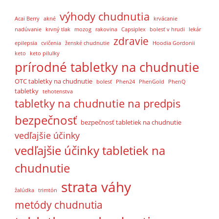
výhody chudnutia
Acai Berry
akné
krvácanie
nadúvanie
krvný tlak
mozog
rakovina
Capsiplex
bolesť v hrudi
lekár
zdravie
epilepsia
cvičenia
ženské chudnutie
Hoodia Gordonii
keto
keto pilulky
prírodné tabletky na chudnutie
OTC tabletky na chudnutie
bolesť
Phen24
PhenGold
PhenQ
tabletky
tehotenstva
tabletky na chudnutie na predpis
bezpečnosť
bezpečnosť tabletiek na chudnutie
vedľajšie účinky
vedľajšie účinky tabletiek na
chudnutie
strata váhy
žalúdka
trimtón
metódy chudnutia