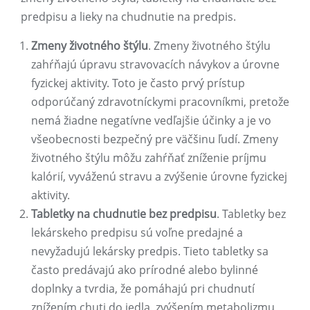
predpisu a lieky na chudnutie na predpis.
Zmeny životného štýlu
. Zmeny životného štýlu
zahŕňajú úpravu stravovacích návykov a úrovne
fyzickej aktivity. Toto je často prvý prístup
odporúčaný zdravotníckymi pracovníkmi, pretože
nemá žiadne negatívne vedľajšie účinky a je vo
všeobecnosti bezpečný pre väčšinu ľudí. Zmeny
životného štýlu môžu zahŕňať zníženie príjmu
kalórií, vyváženú stravu a zvýšenie úrovne fyzickej
aktivity.
Tabletky na chudnutie bez predpisu
. Tabletky bez
lekárskeho predpisu sú voľne predajné a
nevyžadujú lekársky predpis. Tieto tabletky sa
často predávajú ako prírodné alebo bylinné
doplnky a tvrdia, že pomáhajú pri chudnutí
znížením chuti do jedla, zvýšením metabolizmu