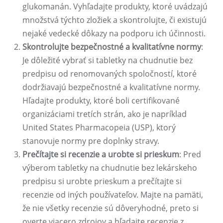
glukomanán. Vyhľadajte produkty, ktoré uvádzajú
množstvá týchto zložiek a skontrolujte, či existujú
nejaké vedecké dôkazy na podporu ich účinnosti.
Skontrolujte bezpečnostné a kvalitatívne normy
:
Je dôležité vybrať si tabletky na chudnutie bez
predpisu od renomovaných spoločností, ktoré
dodržiavajú bezpečnostné a kvalitatívne normy.
Hľadajte produkty, ktoré boli certifikované
organizáciami tretích strán, ako je napríklad
United States Pharmacopeia (USP), ktorý
stanovuje normy pre doplnky stravy.
Prečítajte si recenzie a urobte si prieskum
: Pred
výberom tabletky na chudnutie bez lekárskeho
predpisu si urobte prieskum a prečítajte si
recenzie od iných používateľov. Majte na pamäti,
že nie všetky recenzie sú dôveryhodné, preto si
overte viacero zdrojov a hľadajte recenzie z