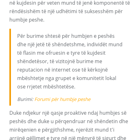
në kujdesin për veten mund të jenë komponentë të
rëndësishëm të një udhëtimi të suksesshëm për
humbje peshe.
Për burime shtesë për humbjen e peshës
dhe një jetë të shëndetshme, individët mund
të flasin me ofruesin e tyre të kujdesit
shëndetësor, të vizitojnë burime me
reputacion në internet ose të kërkojnë
mbështetje nga grupet e komunitetit lokal
ose rrjetet mbështetëse.
Burimi:
Forumi për humbje peshe
Duke ndjekur një qasje proaktive ndaj humbjes së
peshës dhe duke u përqendruar në shëndetin dhe
mirëqenien e përgjithshme, njerëzit mund t'i
arrijnë qëllimet e tyre në një mënyrë të sigurt dhe