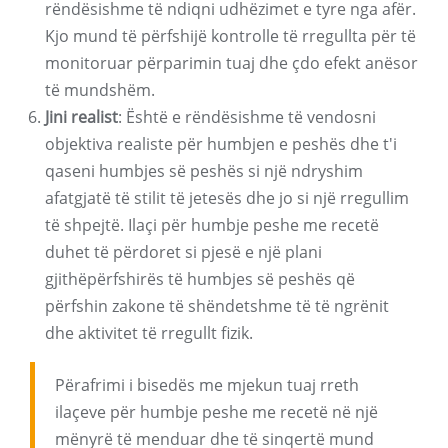
rëndësishme të ndiqni udhëzimet e tyre nga afër.
Kjo mund të përfshijë kontrolle të rregullta për të
monitoruar përparimin tuaj dhe çdo efekt anësor
të mundshëm.
Jini realist
: Është e rëndësishme të vendosni
objektiva realiste për humbjen e peshës dhe t'i
qaseni humbjes së peshës si një ndryshim
afatgjatë të stilit të jetesës dhe jo si një rregullim
të shpejtë. Ilaçi për humbje peshe me recetë
duhet të përdoret si pjesë e një plani
gjithëpërfshirës të humbjes së peshës që
përfshin zakone të shëndetshme të të ngrënit
dhe aktivitet të rregullt fizik.
Përafrimi i bisedës me mjekun tuaj rreth
ilaçeve për humbje peshe me recetë në një
mënyrë të menduar dhe të sinqertë mund