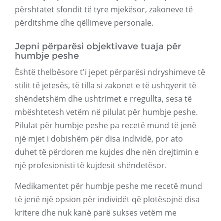
përshtatet sfondit të tyre mjekësor, zakoneve të
përditshme dhe qëllimeve personale.
Jepni përparësi objektivave tuaja për
humbje peshe
Është thelbësore t'i jepet përparësi ndryshimeve të
stilit të jetesës, të tilla si zakonet e të ushqyerit të
shëndetshëm dhe ushtrimet e rregullta, sesa të
mbështetesh vetëm në pilulat për humbje peshe.
Pilulat për humbje peshe pa recetë mund të jenë
një mjet i dobishëm për disa individë, por ato
duhet të përdoren me kujdes dhe nën drejtimin e
një profesionisti të kujdesit shëndetësor.
Medikamentet për humbje peshe me recetë mund
të jenë një opsion për individët që plotësojnë disa
kritere dhe nuk kanë parë sukses vetëm me