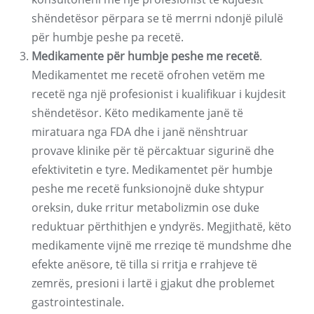
shëndetësor përpara se të merrni ndonjë pilulë
për humbje peshe pa recetë.
Medikamente për humbje peshe me recetë
.
Medikamentet me recetë ofrohen vetëm me
recetë nga një profesionist i kualifikuar i kujdesit
shëndetësor. Këto medikamente janë të
miratuara nga FDA dhe i janë nënshtruar
provave klinike për të përcaktuar sigurinë dhe
efektivitetin e tyre. Medikamentet për humbje
peshe me recetë funksionojnë duke shtypur
oreksin, duke rritur metabolizmin ose duke
reduktuar përthithjen e yndyrës. Megjithatë, këto
medikamente vijnë me rreziqe të mundshme dhe
efekte anësore, të tilla si rritja e rrahjeve të
zemrës, presioni i lartë i gjakut dhe problemet
gastrointestinale.