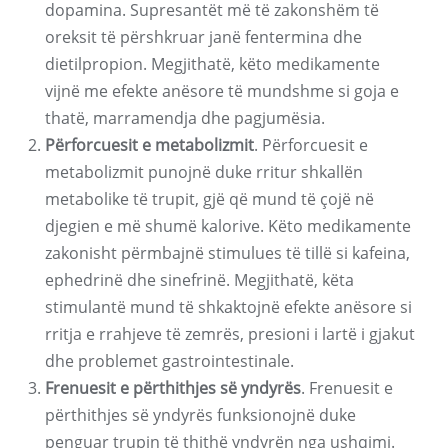
dopamina. Supresantët më të zakonshëm të
oreksit të përshkruar janë fentermina dhe
dietilpropion. Megjithatë, këto medikamente
vijnë me efekte anësore të mundshme si goja e
thatë, marramendja dhe pagjumësia.
Përforcuesit e metabolizmit
. Përforcuesit e
metabolizmit punojnë duke rritur shkallën
metabolike të trupit, gjë që mund të çojë në
djegien e më shumë kalorive. Këto medikamente
zakonisht përmbajnë stimulues të tillë si kafeina,
ephedrinë dhe sinefrinë. Megjithatë, këta
stimulantë mund të shkaktojnë efekte anësore si
rritja e rrahjeve të zemrës, presioni i lartë i gjakut
dhe problemet gastrointestinale.
Frenuesit e përthithjes së yndyrës
. Frenuesit e
përthithjes së yndyrës funksionojnë duke
penguar trupin të thithë yndyrën nga ushqimi.