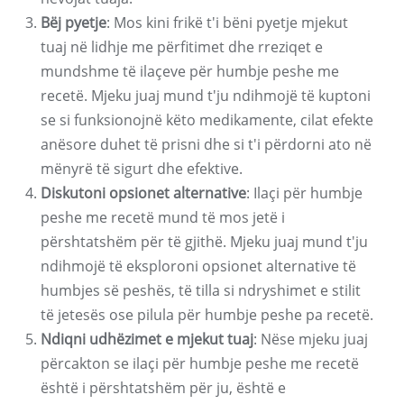
Bëj pyetje
: Mos kini frikë t'i bëni pyetje mjekut
tuaj në lidhje me përfitimet dhe rreziqet e
mundshme të ilaçeve për humbje peshe me
recetë. Mjeku juaj mund t'ju ndihmojë të kuptoni
se si funksionojnë këto medikamente, cilat efekte
anësore duhet të prisni dhe si t'i përdorni ato në
mënyrë të sigurt dhe efektive.
Diskutoni opsionet alternative
: Ilaçi për humbje
peshe me recetë mund të mos jetë i
përshtatshëm për të gjithë. Mjeku juaj mund t'ju
ndihmojë të eksploroni opsionet alternative të
humbjes së peshës, të tilla si ndryshimet e stilit
të jetesës ose pilula për humbje peshe pa recetë.
Ndiqni udhëzimet e mjekut tuaj
: Nëse mjeku juaj
përcakton se ilaçi për humbje peshe me recetë
është i përshtatshëm për ju, është e