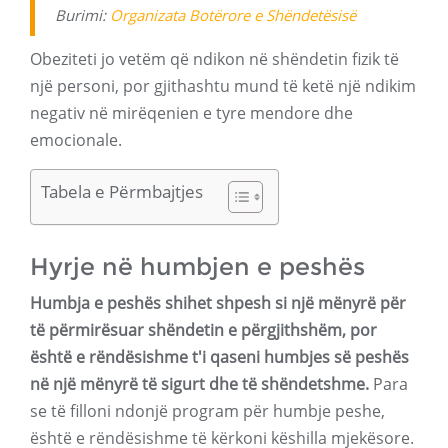
Burimi:
Organizata Botërore e Shëndetësisë
Obeziteti jo vetëm që ndikon në shëndetin fizik të
një personi, por gjithashtu mund të ketë një ndikim
negativ në mirëqenien e tyre mendore dhe
emocionale.
Tabela e Përmbajtjes
Hyrje në humbjen e peshës
Humbja e peshës shihet shpesh si një mënyrë për
të përmirësuar shëndetin e përgjithshëm, por
është e rëndësishme t'i qaseni humbjes së peshës
në një mënyrë të sigurt dhe të shëndetshme.
Para
se të filloni ndonjë program për humbje peshe,
është e rëndësishme të kërkoni këshilla mjekësore.