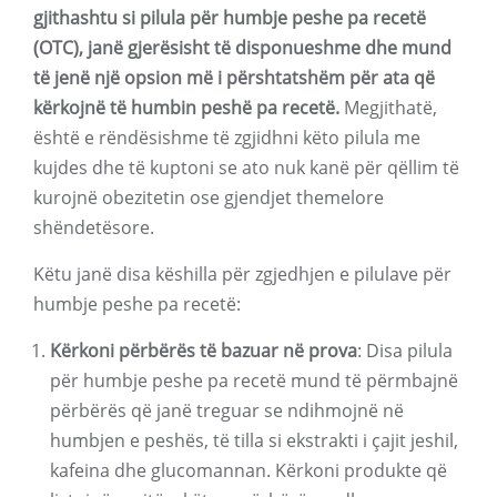
gjithashtu si pilula për humbje peshe pa recetë
(OTC), janë gjerësisht të disponueshme dhe mund
të jenë një opsion më i përshtatshëm për ata që
kërkojnë të humbin peshë pa recetë.
Megjithatë,
është e rëndësishme të zgjidhni këto pilula me
kujdes dhe të kuptoni se ato nuk kanë për qëllim të
kurojnë obezitetin ose gjendjet themelore
shëndetësore.
Këtu janë disa këshilla për zgjedhjen e pilulave për
humbje peshe pa recetë:
Kërkoni përbërës të bazuar në prova
: Disa pilula
për humbje peshe pa recetë mund të përmbajnë
përbërës që janë treguar se ndihmojnë në
humbjen e peshës, të tilla si ekstrakti i çajit jeshil,
kafeina dhe glucomannan. Kërkoni produkte që