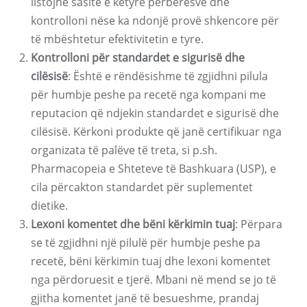
listojnë sasitë e këtyre përbërësve dhe
kontrolloni nëse ka ndonjë provë shkencore për
të mbështetur efektivitetin e tyre.
Kontrolloni për standardet e sigurisë dhe
cilësisë
: Është e rëndësishme të zgjidhni pilula
për humbje peshe pa recetë nga kompani me
reputacion që ndjekin standardet e sigurisë dhe
cilësisë. Kërkoni produkte që janë certifikuar nga
organizata të palëve të treta, si p.sh.
Pharmacopeia e Shteteve të Bashkuara (USP), e
cila përcakton standardet për suplementet
dietike.
Lexoni komentet dhe bëni kërkimin tuaj
: Përpara
se të zgjidhni një pilulë për humbje peshe pa
recetë, bëni kërkimin tuaj dhe lexoni komentet
nga përdoruesit e tjerë. Mbani në mend se jo të
gjitha komentet janë të besueshme, prandaj