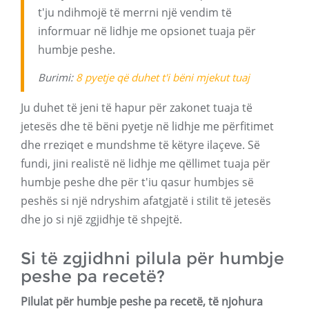
t'ju ndihmojë të merrni një vendim të
informuar në lidhje me opsionet tuaja për
humbje peshe.
Burimi:
8 pyetje që duhet t'i bëni mjekut tuaj
Ju duhet të jeni të hapur për zakonet tuaja të
jetesës dhe të bëni pyetje në lidhje me përfitimet
dhe rreziqet e mundshme të këtyre ilaçeve. Së
fundi, jini realistë në lidhje me qëllimet tuaja për
humbje peshe dhe për t'iu qasur humbjes së
peshës si një ndryshim afatgjatë i stilit të jetesës
dhe jo si një zgjidhje të shpejtë.
Si të zgjidhni pilula për humbje
peshe pa recetë?
Pilulat për humbje peshe pa recetë, të njohura