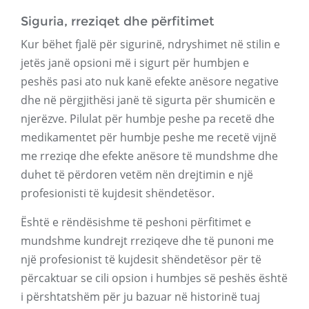
Siguria, rreziqet dhe përfitimet
Kur bëhet fjalë për sigurinë, ndryshimet në stilin e
jetës janë opsioni më i sigurt për humbjen e
peshës pasi ato nuk kanë efekte anësore negative
dhe në përgjithësi janë të sigurta për shumicën e
njerëzve. Pilulat për humbje peshe pa recetë dhe
medikamentet për humbje peshe me recetë vijnë
me rreziqe dhe efekte anësore të mundshme dhe
duhet të përdoren vetëm nën drejtimin e një
profesionisti të kujdesit shëndetësor.
Është e rëndësishme të peshoni përfitimet e
mundshme kundrejt rreziqeve dhe të punoni me
një profesionist të kujdesit shëndetësor për të
përcaktuar se cili opsion i humbjes së peshës është
i përshtatshëm për ju bazuar në historinë tuaj