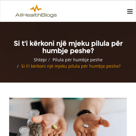
Si t'i kërkoni një mjeku pilula për
humbje peshe?
Shtëpi
Pilula për humbje peshe
Si t'i kërkoni një mjeku pilula për humbje peshe?