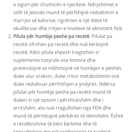
e sigurt për shumicën e njerëzve. Ndryshimet e
stilit të jetesës mund të përfshijnë reduktimin e
marrjes së kalorive, ngrënien e një diete të
ekuilibruar dhe rritjen e niveleve të aktivitetit fizik.
Pilula për humbje peshe pa recetë
. Pilulat pa
recetë ofrohen pa recetë dhe nuk kërkojnë
recetë. Këto pilula shpesh tregtohen si
suplemente natyrale ose bimore dhe
pretendojnë se ndihmojnë në humbjen e peshës
duke ulur oreksin, duke rritur metabolizmin ose
duke reduktuar përthithjen e yndyrës. Ndërsa
pilulat për humbje peshe pa recetë mund të
duken si një opsion i përshtatshëm dhe i
arritshëm, ato nuk rregullohen nga FDA dhe
mund të përmbajnë përbërës të dëmshëm. Është
e rëndësishme të bëni kërkime dhe të
konsultoheni me një profesionist të kujdesit