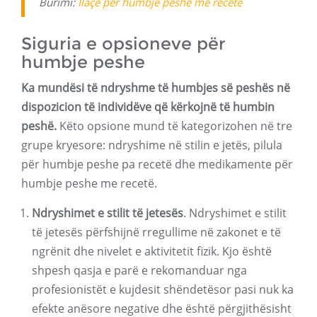
Burimi:
Ilaçe për humbje peshe me recetë
Siguria e opsioneve për
humbje peshe
Ka mundësi të ndryshme të humbjes së peshës në
dispozicion të individëve që kërkojnë të humbin
peshë.
Këto opsione mund të kategorizohen në tre
grupe kryesore: ndryshime në stilin e jetës, pilula
për humbje peshe pa recetë dhe medikamente për
humbje peshe me recetë.
Ndryshimet e stilit të jetesës
. Ndryshimet e stilit
të jetesës përfshijnë rregullime në zakonet e të
ngrënit dhe nivelet e aktivitetit fizik. Kjo është
shpesh qasja e parë e rekomanduar nga
profesionistët e kujdesit shëndetësor pasi nuk ka
efekte anësore negative dhe është përgjithësisht