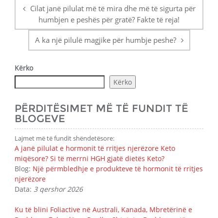
navigacion
Cilat janë pilulat më të mira dhe më të sigurta për
humbjen e peshës për gratë? Fakte të reja!
A ka një pilulë magjike për humbje peshe?
Kërko
Kërko
PËRDITËSIMET MË TË FUNDIT TË
BLOGEVE
Lajmet më të fundit shëndetësore:
A janë pilulat e hormonit të rritjes njerëzore Keto
miqësore? Si të merrni HGH gjatë dietës Keto?
Blog:
Një përmbledhje e produkteve të hormonit të rritjes
njerëzore
Data:
3 qershor 2026
Ku të blini Foliactive në Australi, Kanada, Mbretërinë e