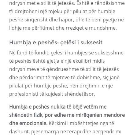
ndryshimet e stilit të jetesës. Është e rëndësishme
t'i drejtoheni një mjeku për pilulat për humbje
peshe sinqerisht dhe hapur, dhe të bëni pyetje në
lidhje me përfitimet dhe rreziqet e mundshme.
Humbja e peshës: çelësi i suksesit
Në fund të fundit, çelësi i humbjes së suksesshme
të peshës është gjetja e një ekuilibri midis
ndryshimeve të qëndrueshme të stilit të jetesës
dhe përdorimit të mjeteve të dobishme, siç janë
pilulat për humbje peshe, nën drejtimin e një
profesionisti të kujdesit shëndetësor.
Humbja e peshës nuk ka të bëjë vetëm me
shëndetin fizik, por edhe me mirëqenien mendore
dhe emocionale.
Kërkimi i mbështetjes nga të
dashurit, pjesëmarrja në terapi dhe përqendrimi