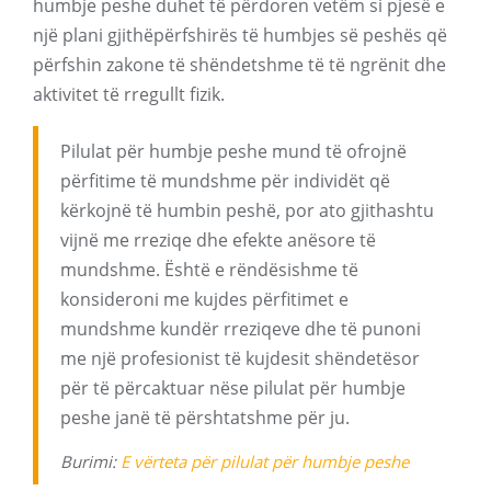
humbje peshe duhet të përdoren vetëm si pjesë e
një plani gjithëpërfshirës të humbjes së peshës që
përfshin zakone të shëndetshme të të ngrënit dhe
aktivitet të rregullt fizik.
Pilulat për humbje peshe mund të ofrojnë
përfitime të mundshme për individët që
kërkojnë të humbin peshë, por ato gjithashtu
vijnë me rreziqe dhe efekte anësore të
mundshme. Është e rëndësishme të
konsideroni me kujdes përfitimet e
mundshme kundër rreziqeve dhe të punoni
me një profesionist të kujdesit shëndetësor
për të përcaktuar nëse pilulat për humbje
peshe janë të përshtatshme për ju.
Burimi:
E vërteta për pilulat për humbje peshe