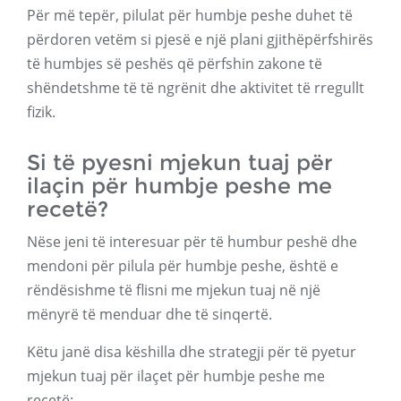
Për më tepër, pilulat për humbje peshe duhet të
përdoren vetëm si pjesë e një plani gjithëpërfshirës
të humbjes së peshës që përfshin zakone të
shëndetshme të të ngrënit dhe aktivitet të rregullt
fizik.
Si të pyesni mjekun tuaj për
ilaçin për humbje peshe me
recetë?
Nëse jeni të interesuar për të humbur peshë dhe
mendoni për pilula për humbje peshe, është e
rëndësishme të flisni me mjekun tuaj në një
mënyrë të menduar dhe të sinqertë.
Këtu janë disa këshilla dhe strategji për të pyetur
mjekun tuaj për ilaçet për humbje peshe me
recetë: