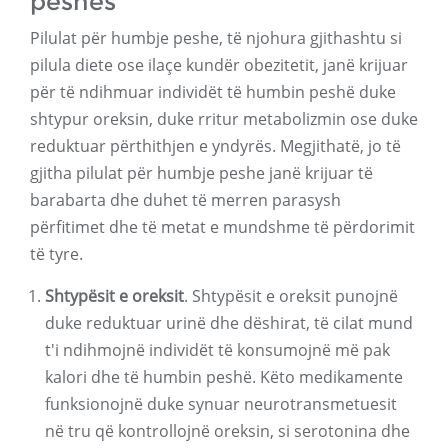
peshës
Pilulat për humbje peshe, të njohura gjithashtu si
pilula diete ose ilaçe kundër obezitetit, janë krijuar
për të ndihmuar individët të humbin peshë duke
shtypur oreksin, duke rritur metabolizmin ose duke
reduktuar përthithjen e yndyrës. Megjithatë, jo të
gjitha pilulat për humbje peshe janë krijuar të
barabarta dhe duhet të merren parasysh
përfitimet dhe të metat e mundshme të përdorimit
të tyre.
Shtypësit e oreksit
. Shtypësit e oreksit punojnë
duke reduktuar urinë dhe dëshirat, të cilat mund
t'i ndihmojnë individët të konsumojnë më pak
kalori dhe të humbin peshë. Këto medikamente
funksionojnë duke synuar neurotransmetuesit
në tru që kontrollojnë oreksin, si serotonina dhe