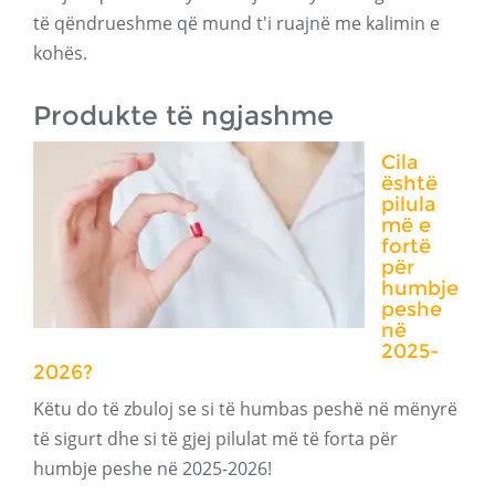
të qëndrueshme që mund t'i ruajnë me kalimin e
kohës.
Produkte të ngjashme
Cila
është
pilula
më e
fortë
për
humbje
peshe
në
2025-
2026?
Këtu do të zbuloj se si të humbas peshë në mënyrë
të sigurt dhe si të gjej pilulat më të forta për
humbje peshe në 2025-2026!