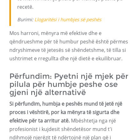
recetë.
Burimi:
Llogaritësi i humbjes së peshës
Mos harroni, mënyra më efektive dhe e
qëndrueshme për të humbur peshë është përmes
ndryshimeve të jetesës së shëndetshme, të tilla si
ushtrimet e rregullta dhe një dietë e ekuilibruar.
Përfundim: Pyetni një mjek për
pilula për humbje peshe ose
gjeni një alternativë
Si përfundim, humbja e peshës mund të jetë një
proces i vështirë, por ka mënyra të sigurta dhe
efektive për ta arritur atë.
Mbështetja nga një
profesionist i kujdesit shëndetësor mund t'i
ndihmojë njerëzit të ndërtojnë një plan që i