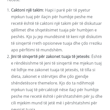
Caktoni një takim
: Hapi i parë për të pyetur
mjekun tuaj për ilaçin për humbje peshe me
recetë është të caktoni një takim për të diskutuar
qëllimet dhe shqetësimet tuaja për humbjen e
peshës. Kjo ju jep mundësinë të keni një diskutim
të sinqertë rreth opsioneve tuaja dhe çdo rreziku
apo përfitimi të mundshëm.
Jini të sinqertë për zakonet tuaja të jetesës
: Është
e rëndësishme të jeni të sinqertë me mjekun tuaj
në lidhje me zakonet tuaja të jetesës, të tilla si
dieta, zakonet e stërvitjes dhe çdo gjendje
shëndetësore themelore. Kjo do ta ndihmojë
mjekun tuaj të përcaktojë nëse ilaçi për humbje
peshe me recetë është i përshtatshëm për ju dhe
cili mjekim mund të jetë më i përshtatshmi për
nevojat tuaja.