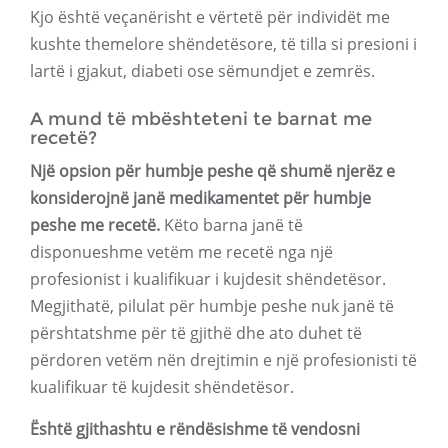
Kjo është veçanërisht e vërtetë për individët me
kushte themelore shëndetësore, të tilla si presioni i
lartë i gjakut, diabeti ose sëmundjet e zemrës.
A mund të mbështeteni te barnat me
recetë?
Një opsion për humbje peshe që shumë njerëz e
konsiderojnë janë medikamentet për humbje
peshe me recetë.
Këto barna janë të
disponueshme vetëm me recetë nga një
profesionist i kualifikuar i kujdesit shëndetësor.
Megjithatë, pilulat për humbje peshe nuk janë të
përshtatshme për të gjithë dhe ato duhet të
përdoren vetëm nën drejtimin e një profesionisti të
kualifikuar të kujdesit shëndetësor.
Është gjithashtu e rëndësishme të vendosni