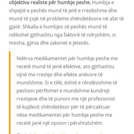
objektiva realiste për humbje peshe.
Humbja e
shpejtë e peshës mund të jetë e rrezikshme dhe
mund të çojë në probleme shëndetësore në afat të
gjatë. Shkalla e humbjes së peshës mund të
ndikohet gjithashtu nga faktorë të ndryshëm, si
mosha, gjinia dhe zakonet e jetesës.
Ndërsa medikamentet për humbje peshe me
recetë mund të jenë efektive, ato gjithashtu
vijnë me rreziqe dhe efekte anësore të
mundshme. Si e tillë, është e rëndësishme të
peshoni përfitimet e mundshme kundrejt
rreziqeve dhe të punoni me një profesionist
të kujdesit shëndetësor për të përcaktuar
nëse medikamentet për humbje peshe me
recetë janë një opsion i përshtatshëm.