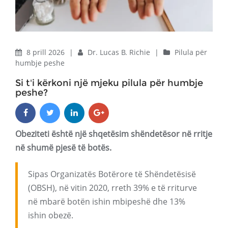
8 prill 2026
|
Dr. Lucas B. Richie
|
Pilula për
humbje peshe
Si t'i kërkoni një mjeku pilula për humbje
peshe?
Obeziteti është një shqetësim shëndetësor në rritje
në shumë pjesë të botës.
Sipas Organizatës Botërore të Shëndetësisë
(OBSH), në vitin 2020, rreth 39% e të rriturve
në mbarë botën ishin mbipeshë dhe 13%
ishin obezë.