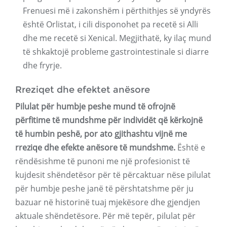
Frenuesi më i zakonshëm i përthithjes së yndyrës
është Orlistat, i cili disponohet pa recetë si Alli
dhe me recetë si Xenical. Megjithatë, ky ilaç mund
të shkaktojë probleme gastrointestinale si diarre
dhe fryrje.
Rreziqet dhe efektet anësore
Pilulat për humbje peshe mund të ofrojnë
përfitime të mundshme për individët që kërkojnë
të humbin peshë, por ato gjithashtu vijnë me
rreziqe dhe efekte anësore të mundshme.
Është e
rëndësishme të punoni me një profesionist të
kujdesit shëndetësor për të përcaktuar nëse pilulat
për humbje peshe janë të përshtatshme për ju
bazuar në historinë tuaj mjekësore dhe gjendjen
aktuale shëndetësore. Për më tepër, pilulat për