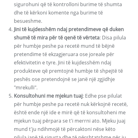
sigurohuni që të kontrolloni burime të shumta
dhe të kërkoni komente nga burime të
besueshme.
Jini të kujdesshëm ndaj pretendimeve që duken
shumë të mira për të qenë të vërteta
: Disa pilula
për humbje peshe pa recetë mund të bëjnë
pretendime të ekzagjeruara ose joreale për
efektivitetin e tyre. Jini të kujdesshëm ndaj
produkteve që premtojnë humbje të shpejtë të
peshës ose pretendojnë se janë një zgjidhje
"mrekulli".
Konsultohuni me mjekun tuaj
: Edhe pse pilulat
për humbje peshe pa recetë nuk kërkojnë recetë,
është ende një ide e mirë që të konsultoheni me
mjekun tuaj përpara se t'i merrni ato. Mjeku juaj
mund t'ju ndihmojë të përcaktoni nëse këto
pilula janë të sigurta dhe të përshtatshme për ju