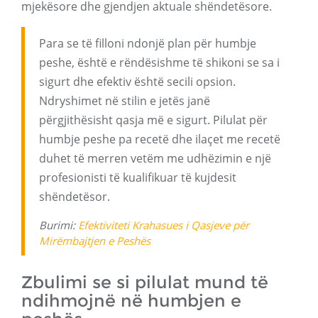
mjekësore dhe gjendjen aktuale shëndetësore.
Para se të filloni ndonjë plan për humbje
peshe, është e rëndësishme të shikoni se sa i
sigurt dhe efektiv është secili opsion.
Ndryshimet në stilin e jetës janë
përgjithësisht qasja më e sigurt. Pilulat për
humbje peshe pa recetë dhe ilaçet me recetë
duhet të merren vetëm me udhëzimin e një
profesionisti të kualifikuar të kujdesit
shëndetësor.
Burimi:
Efektiviteti Krahasues i Qasjeve për
Mirëmbajtjen e Peshës
Zbulimi se si pilulat mund të
ndihmojnë në humbjen e