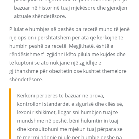
bazuar në historinë tuaj mjekësore dhe gjendjen
aktuale shëndetësore.
Pilulat e humbjes së peshës pa recetë mund të jenë
një opsion i përshtatshëm për ata që kërkojnë të
humbin peshë pa recetë. Megjithatë, është e
rëndësishme t'i zgjidhni këto pilula me kujdes dhe
të kuptoni se ato nuk janë një zgjidhje e
gjithanshme për obezitetin ose kushtet themelore
shëndetësore.
Kërkoni përbërës të bazuar në prova,
kontrolloni standardet e sigurisë dhe cilësisë,
lexoni rishikimet, llogarisni humbjen tuaj të
mundshme në peshë, bëni hulumtimin tuaj
dhe konsultohuni me mjekun tuaj përpara se
të merrni ndonjë pilulë për humbje peshe pa