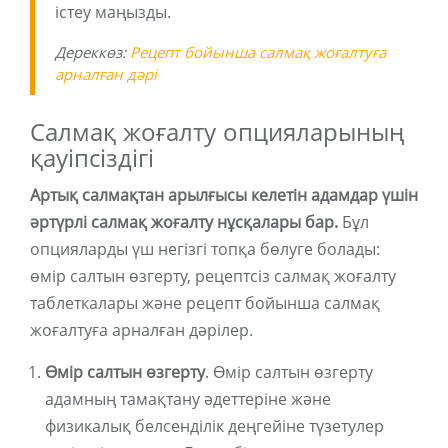
істеу маңызды.
Дереккөз:
Рецепт бойынша салмақ жоғалтуға
арналған дәрі
Салмақ жоғалту опцияларының
қауіпсіздігі
Артық салмақтан арылғысы келетін адамдар үшін
әртүрлі салмақ жоғалту нұсқалары бар.
Бұл
опцияларды үш негізгі топқа бөлуге болады:
өмір салтын өзгерту, рецептсіз салмақ жоғалту
таблеткалары және рецепт бойынша салмақ
жоғалтуға арналған дәрілер.
Өмір салтын өзгерту
. Өмір салтын өзгерту
адамның тамақтану әдеттеріне және
физикалық белсенділік деңгейіне түзетулер