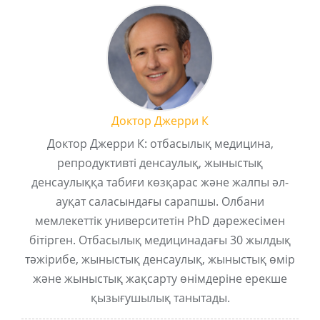
Доктор Джерри К
Доктор Джерри К: отбасылық медицина,
репродуктивті денсаулық, жыныстық
денсаулыққа табиғи көзқарас және жалпы әл-
ауқат саласындағы сарапшы. Олбани
мемлекеттік университетін PhD дәрежесімен
бітірген. Отбасылық медицинадағы 30 жылдық
тәжірибе, жыныстық денсаулық, жыныстық өмір
және жыныстық жақсарту өнімдеріне ерекше
қызығушылық танытады.