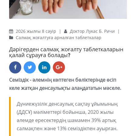
2026 жылғы 8 сәуір
|
Доктор Лукас Б. Ричи
|
Салмақ жоғалтуға арналған таблеткалар
Дәрігерден салмақ жоғалту таблеткаларын
қалай сұрауға болады?
Семіздік - әлемнің көптеген бөліктерінде өсіп
келе жатқан денсаулықты алаңдататын мәселе.
Дүниежүзілік денсаулық сақтау ұйымының
(ДДСҰ) мәліметтері бойынша, 2020 жылы
әлемде ересектердің шамамен 39% артық
салмақпен және 13% семіздікпен ауырған.