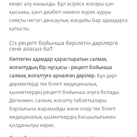
кеңес алу маңызды. Бұл әсіресе жоғары қан
қысымы, қант диабеті немесе жүрек ауруы
сияқты негізгі денсаулық жағдайы бар адамдарға
қатысты.
Сіз рецепт бойынша берілетін дәрілерге
сене аласыз ба?
Көптеген адамдар қарастыратын салмақ
жоғалтудың бір нұсқасы - рецепт бойынша
салмақ жоғалтуға арналған дәрілер.
Бұл дәрі-
дәрмектерді тек білікті медициналық
қызметкердің рецепті бойынша алуға болады.
Дегенмен, салмақ жоғалту таблеткалары
барлығына жарамайды және олар тек білікті
медициналық қызметкердің басшылығымен
қолданылуы керек.