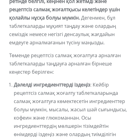
ретінде белгілі, кеңінен қол жетімді және
рецептсіз салмақ жоғалтқысы келетіндер үшін
қолайлы нұсқа болуы мүмкін.
Дегенмен, бұл
таблеткаларды мұқият таңдау және олардың
семіздік немесе негізгі денсаулық жағдайын
емдеуге арналмағанын түсіну маңызды.
Төменде рецептсіз салмақ жоғалтуға арналған
таблеткаларды таңдауға арналған бірнеше
кеңестер берілген:
Дәлелді ингредиенттерді іздеңіз
: Кейбір
рецептсіз салмақ жоғалту таблеткаларында
салмақ жоғалтуға көмектесетін ингредиенттер
болуы мүмкін, мысалы, жасыл шай сығындысы,
кофеин және глюкоманнан. Осы
ингредиенттердің мөлшерін тізімдейтін
өнімдерді іздеңіз және олардың тиімділігін