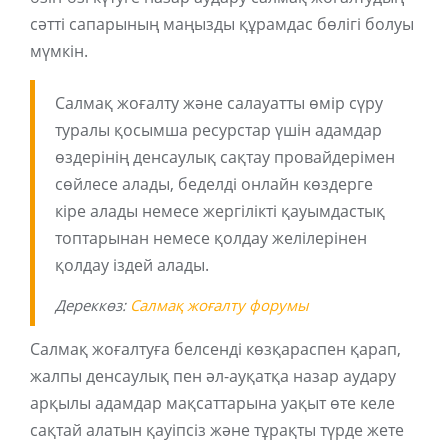
сәтті сапарының маңызды құрамдас бөлігі болуы
мүмкін.
Салмақ жоғалту және салауатты өмір сүру
туралы қосымша ресурстар үшін адамдар
өздерінің денсаулық сақтау провайдерімен
сөйлесе алады, беделді онлайн көздерге
кіре алады немесе жергілікті қауымдастық
топтарынан немесе қолдау желілерінен
қолдау іздей алады.
Дереккөз:
Салмақ жоғалту форумы
Салмақ жоғалтуға белсенді көзқараспен қарап,
жалпы денсаулық пен әл-ауқатқа назар аудару
арқылы адамдар мақсаттарына уақыт өте келе
сақтай алатын қауіпсіз және тұрақты түрде жете