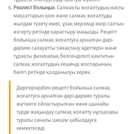
Реалист болыңыз
: Салмақты жоғалтудың нақты
мақсаттарын қою және салмақ жоғалтуды
жылдам түзету емес, ұзақ мерзімді өмір салтын
өзгерту ретінде қарастыру маңызды. Рецепт
бойынша салмақ жоғалтуға арналған дәрі-
дәрмек салауатты тамақтану әдеттерін және
тұрақты физикалық белсенділікті қамтитын
салмақ жоғалтудың кешенді жоспарының
бөлігі ретінде қолданылуы керек.
Дәрігеріңізбен рецепт бойынша салмақ
жоғалтуға арналған дәрі-дәрмек туралы
әңгімеге ойластырылған және шынайы
түрде жақындау салмақ жоғалту нұсқалары
туралы саналы шешім қабылдауға
көмектеседі.