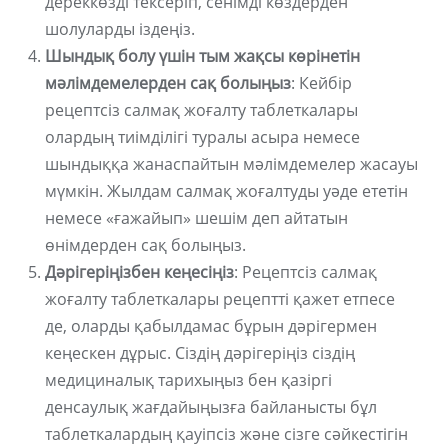
дереккөзді тексеріп, сенімді көздерден
шолуларды іздеңіз.
Шындық болу үшін тым жақсы көрінетін
мәлімдемелерден сақ болыңыз
: Кейбір
рецептсіз салмақ жоғалту таблеткалары
олардың тиімділігі туралы асыра немесе
шындыққа жанаспайтын мәлімдемелер жасауы
мүмкін. Жылдам салмақ жоғалтуды уәде ететін
немесе «ғажайып» шешім деп айтатын
өнімдерден сақ болыңыз.
Дәрігеріңізбен кеңесіңіз
: Рецептсіз салмақ
жоғалту таблеткалары рецептті қажет етпесе
де, оларды қабылдамас бұрын дәрігермен
кеңескен дұрыс. Сіздің дәрігеріңіз сіздің
медициналық тарихыңыз бен қазіргі
денсаулық жағдайыңызға байланысты бұл
таблеткалардың қауіпсіз және сізге сәйкестігін