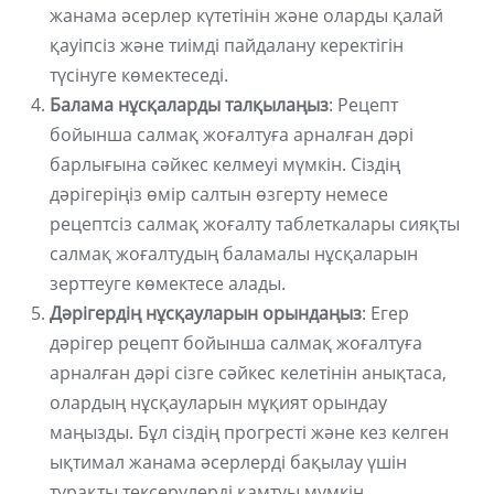
жанама әсерлер күтетінін және оларды қалай
қауіпсіз және тиімді пайдалану керектігін
түсінуге көмектеседі.
Балама нұсқаларды талқылаңыз
: Рецепт
бойынша салмақ жоғалтуға арналған дәрі
барлығына сәйкес келмеуі мүмкін. Сіздің
дәрігеріңіз өмір салтын өзгерту немесе
рецептсіз салмақ жоғалту таблеткалары сияқты
салмақ жоғалтудың баламалы нұсқаларын
зерттеуге көмектесе алады.
Дәрігердің нұсқауларын орындаңыз
: Егер
дәрігер рецепт бойынша салмақ жоғалтуға
арналған дәрі сізге сәйкес келетінін анықтаса,
олардың нұсқауларын мұқият орындау
маңызды. Бұл сіздің прогресті және кез келген
ықтимал жанама әсерлерді бақылау үшін
тұрақты тексерулерді қамтуы мүмкін.