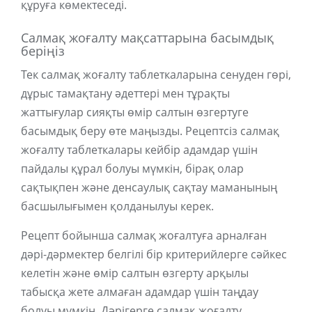
құруға көмектеседі.
Салмақ жоғалту мақсаттарына басымдық
беріңіз
Тек салмақ жоғалту таблеткаларына сенуден гөрі,
дұрыс тамақтану әдеттері мен тұрақты
жаттығулар сияқты өмір салтын өзгертуге
басымдық беру өте маңызды. Рецептсіз салмақ
жоғалту таблеткалары кейбір адамдар үшін
пайдалы құрал болуы мүмкін, бірақ олар
сақтықпен және денсаулық сақтау маманының
басшылығымен қолданылуы керек.
Рецепт бойынша салмақ жоғалтуға арналған
дәрі-дәрмектер белгілі бір критерийлерге сәйкес
келетін және өмір салтын өзгерту арқылы
табысқа жете алмаған адамдар үшін таңдау
болуы мүмкін. Дәрігерге салмақ жоғалту