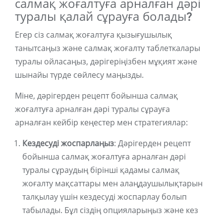
салмақ жоғалтуға арналған дәрі
туралы қалай сұрауға болады?
Егер сіз салмақ жоғалтуға қызығушылық
танытсаңыз және салмақ жоғалту таблеткалары
туралы ойласаңыз, дәрігеріңізбен мұқият және
шынайы түрде сөйлесу маңызды.
Міне, дәрігерден рецепт бойынша салмақ
жоғалтуға арналған дәрі туралы сұрауға
арналған кейбір кеңестер мен стратегиялар:
Кездесуді жоспарлаңыз
: Дәрігерден рецепт
бойынша салмақ жоғалтуға арналған дәрі
туралы сұраудың бірінші қадамы салмақ
жоғалту мақсаттары мен алаңдаушылықтарын
талқылау үшін кездесуді жоспарлау болып
табылады. Бұл сіздің опцияларыңыз және кез