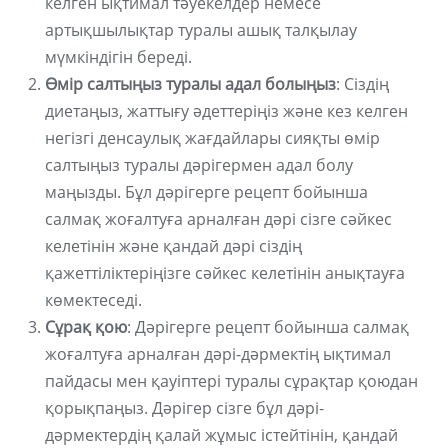
келген ықтимал тәуекелдер немесе
артықшылықтар туралы ашық талқылау
мүмкіндігін береді.
Өмір салтыңыз туралы адал болыңыз
: Сіздің
диетаңыз, жаттығу әдеттеріңіз және кез келген
негізгі денсаулық жағдайлары сияқты өмір
салтыңыз туралы дәрігермен адал болу
маңызды. Бұл дәрігерге рецепт бойынша
салмақ жоғалтуға арналған дәрі сізге сәйкес
келетінін және қандай дәрі сіздің
қажеттіліктеріңізге сәйкес келетінін анықтауға
көмектеседі.
Сұрақ қою
: Дәрігерге рецепт бойынша салмақ
жоғалтуға арналған дәрі-дәрмектің ықтимал
пайдасы мен қауіптері туралы сұрақтар қоюдан
қорықпаңыз. Дәрігер сізге бұл дәрі-
дәрмектердің қалай жұмыс істейтінін, қандай