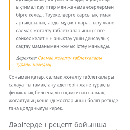
ықтимал қауіптер мен жанама әсерлермен
бірге келеді. Тәуекелдерге қарсы ықтимал
артықшылықтарды мұқият қарастыру және
салмақ жоғалту таблеткаларының сізге
сәйкес келетінін анықтау үшін денсаулық
сақтау маманымен жұмыс істеу маңызды.
Дереккөз:
Салмақ жоғалту таблеткалары
туралы шындық
Сонымен қатар, салмақ жоғалту таблеткалары
салауатты тамақтану әдеттерін және тұрақты
физикалық белсенділікті қамтитын салмақ
жоғалтудың кешенді жоспарының бөлігі ретінде
ғана қолданылуы керек.
Дәрігерден рецепт бойынша