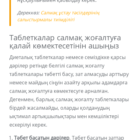
нұсқаулығымен қабылдау керек.
Дереккөз:
Салмақ ұстау тәсілдерінің
салыстырмалы тиімділігі
Таблеткалар салмақ жоғалтуға
қалай көмектесетінін ашыңыз
Диеталық таблеткалар немесе семіздікке қарсы
дәрілер ретінде белгілі салмақ жоғалту
таблеткалары тәбетті басу, зат алмасуды арттыру
немесе майдың сіңуін азайту арқылы адамдарға
салмақ жоғалтуға көмектесуге арналған.
Дегенмен, барлық салмақ жоғалту таблеткалары
бірдей жасалмайды, оларды қолданудың
ықтимал артықшылықтары мен кемшіліктері
ескерілуі керек.
Тәбет басатын дәрілер
. Тәбет басатын заттар