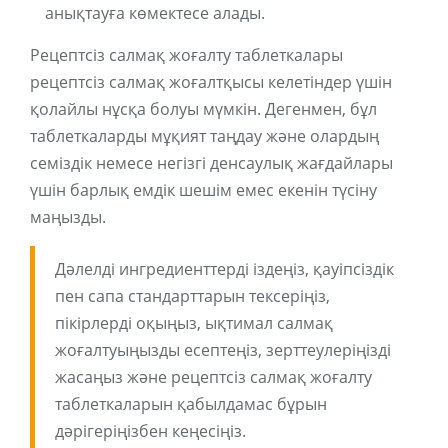
анықтауға көмектесе алады.
Рецептсіз салмақ жоғалту таблеткалары
рецептсіз салмақ жоғалтқысы келетіндер үшін
қолайлы нұсқа болуы мүмкін. Дегенмен, бұл
таблеткаларды мұқият таңдау және олардың
семіздік немесе негізгі денсаулық жағдайлары
үшін барлық емдік шешім емес екенін түсіну
маңызды.
Дәлелді ингредиенттерді іздеңіз, қауіпсіздік
пен сапа стандарттарын тексеріңіз,
пікірлерді оқыңыз, ықтимал салмақ
жоғалтуыңызды есептеңіз, зерттеулеріңізді
жасаңыз және рецептсіз салмақ жоғалту
таблеткаларын қабылдамас бұрын
дәрігеріңізбен кеңесіңіз.