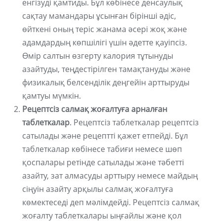
енгізуді қамтиды. Бұл көбінесе денсаулық
сақтау мамандары ұсынған бірінші әдіс,
өйткені оның теріс жанама әсері жоқ және
адамдардың көпшілігі үшін әдетте қауіпсіз.
Өмір салтын өзгерту калория тұтынуды
азайтуды, теңдестірілген тамақтануды және
физикалық белсенділік деңгейін арттыруды
қамтуы мүмкін.
Рецептсіз салмақ жоғалтуға арналған
таблеткалар
. Рецептсіз таблеткалар рецептсіз
сатылады және рецептті қажет етпейді. Бұл
таблеткалар көбінесе табиғи немесе шөп
қоспалары ретінде сатылады және тәбетті
азайту, зат алмасуды арттыру немесе майдың
сіңуін азайту арқылы салмақ жоғалтуға
көмектеседі деп мәлімдейді. Рецептсіз салмақ
жоғалту таблеткалары ыңғайлы және қол