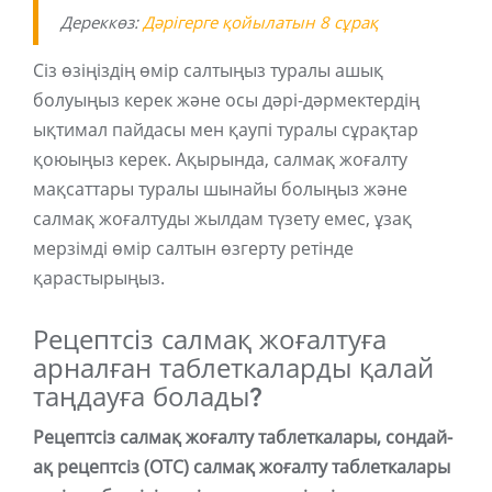
Дереккөз:
Дәрігерге қойылатын 8 сұрақ
Сіз өзіңіздің өмір салтыңыз туралы ашық
болуыңыз керек және осы дәрі-дәрмектердің
ықтимал пайдасы мен қаупі туралы сұрақтар
қоюыңыз керек. Ақырында, салмақ жоғалту
мақсаттары туралы шынайы болыңыз және
салмақ жоғалтуды жылдам түзету емес, ұзақ
мерзімді өмір салтын өзгерту ретінде
қарастырыңыз.
Рецептсіз салмақ жоғалтуға
арналған таблеткаларды қалай
таңдауға болады?
Рецептсіз салмақ жоғалту таблеткалары, сондай-
ақ рецептсіз (OTC) салмақ жоғалту таблеткалары