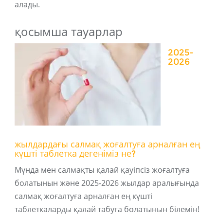
алады.
қосымша тауарлар
2025-
2026
жылдардағы салмақ жоғалтуға арналған ең
күшті таблетка дегеніміз не?
Мұнда мен салмақты қалай қауіпсіз жоғалтуға
болатынын және 2025-2026 жылдар аралығында
салмақ жоғалтуға арналған ең күшті
таблеткаларды қалай табуға болатынын білемін!