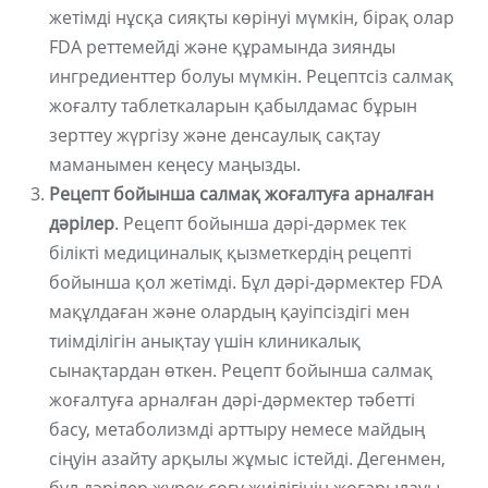
жетімді нұсқа сияқты көрінуі мүмкін, бірақ олар
FDA реттемейді және құрамында зиянды
ингредиенттер болуы мүмкін. Рецептсіз салмақ
жоғалту таблеткаларын қабылдамас бұрын
зерттеу жүргізу және денсаулық сақтау
маманымен кеңесу маңызды.
Рецепт бойынша салмақ жоғалтуға арналған
дәрілер
. Рецепт бойынша дәрі-дәрмек тек
білікті медициналық қызметкердің рецепті
бойынша қол жетімді. Бұл дәрі-дәрмектер FDA
мақұлдаған және олардың қауіпсіздігі мен
тиімділігін анықтау үшін клиникалық
сынақтардан өткен. Рецепт бойынша салмақ
жоғалтуға арналған дәрі-дәрмектер тәбетті
басу, метаболизмді арттыру немесе майдың
сіңуін азайту арқылы жұмыс істейді. Дегенмен,