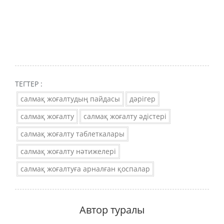
ТЕГТЕР :
салмақ жоғалтудың пайдасы
дәрігер
салмақ жоғалту
салмақ жоғалту әдістері
салмақ жоғалту таблеткалары
салмақ жоғалту нәтижелері
салмақ жоғалтуға арналған қоспалар
Автор туралы