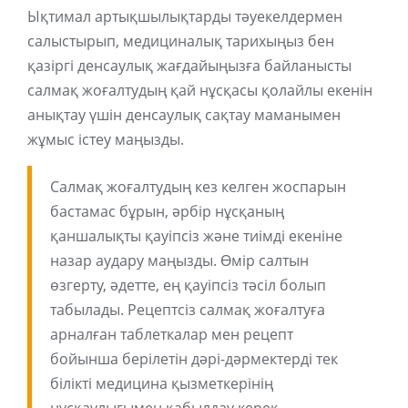
Ықтимал артықшылықтарды тәуекелдермен
салыстырып, медициналық тарихыңыз бен
қазіргі денсаулық жағдайыңызға байланысты
салмақ жоғалтудың қай нұсқасы қолайлы екенін
анықтау үшін денсаулық сақтау маманымен
жұмыс істеу маңызды.
Салмақ жоғалтудың кез келген жоспарын
бастамас бұрын, әрбір нұсқаның
қаншалықты қауіпсіз және тиімді екеніне
назар аудару маңызды. Өмір салтын
өзгерту, әдетте, ең қауіпсіз тәсіл болып
табылады. Рецептсіз салмақ жоғалтуға
арналған таблеткалар мен рецепт
бойынша берілетін дәрі-дәрмектерді тек
білікті медицина қызметкерінің