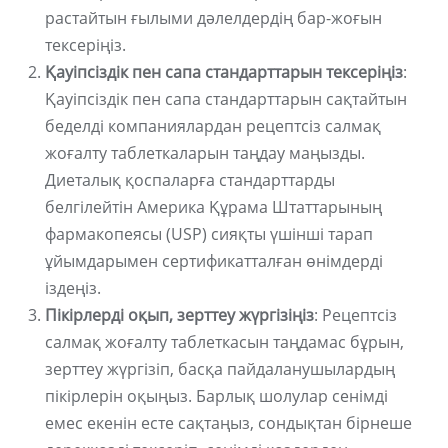
растайтын ғылыми дәлелдердің бар-жоғын
тексеріңіз.
Қауіпсіздік пен сапа стандарттарын тексеріңіз
:
Қауіпсіздік пен сапа стандарттарын сақтайтын
беделді компаниялардан рецептсіз салмақ
жоғалту таблеткаларын таңдау маңызды.
Диеталық қоспаларға стандарттарды
белгілейтін Америка Құрама Штаттарының
фармакопеясы (USP) сияқты үшінші тарап
ұйымдарымен сертификатталған өнімдерді
іздеңіз.
Пікірлерді оқып, зерттеу жүргізіңіз
: Рецептсіз
салмақ жоғалту таблеткасын таңдамас бұрын,
зерттеу жүргізіп, басқа пайдаланушылардың
пікірлерін оқыңыз. Барлық шолулар сенімді
емес екенін есте сақтаңыз, сондықтан бірнеше