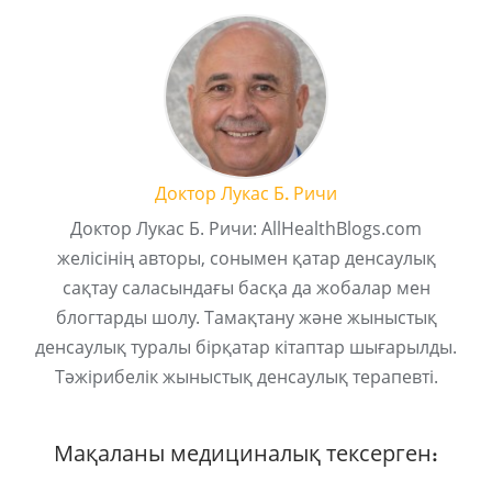
Доктор Лукас Б. Ричи
Доктор Лукас Б. Ричи: AllHealthBlogs.com
желісінің авторы, сонымен қатар денсаулық
сақтау саласындағы басқа да жобалар мен
блогтарды шолу. Тамақтану және жыныстық
денсаулық туралы бірқатар кітаптар шығарылды.
Тәжірибелік жыныстық денсаулық терапевті.
Мақаланы медициналық тексерген: