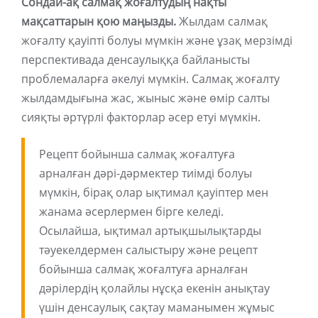
Сондай-ақ салмақ жоғалтудың нақты
мақсаттарын қою маңызды.
Жылдам салмақ
жоғалту қауіпті болуы мүмкін және ұзақ мерзімді
перспективада денсаулыққа байланысты
проблемаларға әкелуі мүмкін. Салмақ жоғалту
жылдамдығына жас, жыныс және өмір салты
сияқты әртүрлі факторлар әсер етуі мүмкін.
Рецепт бойынша салмақ жоғалтуға
арналған дәрі-дәрмектер тиімді болуы
мүмкін, бірақ олар ықтимал қауіптер мен
жанама әсерлермен бірге келеді.
Осылайша, ықтимал артықшылықтарды
тәуекелдермен салыстыру және рецепт
бойынша салмақ жоғалтуға арналған
дәрілердің қолайлы нұсқа екенін анықтау
үшін денсаулық сақтау маманымен жұмыс