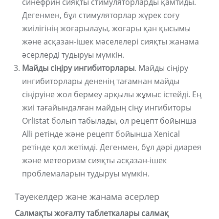
синефрин сияқты стимуляторларды қамтиды.
Дегенмен, бұл стимуляторлар жүрек соғу
жиілігінің жоғарылауы, жоғары қан қысымы
және асқазан-ішек мәселелері сияқты жанама
әсерлерді тудыруы мүмкін.
Майды сіңіру ингибиторлары
. Майды сіңіру
ингибиторлары дененің тағамнан майды
сіңіруіне жол бермеу арқылы жұмыс істейді. Ең
жиі тағайындалған майдың сіңу ингибиторы
Orlistat болып табылады, ол рецепт бойынша
Alli ретінде және рецепт бойынша Xenical
ретінде қол жетімді. Дегенмен, бұл дәрі диарея
және метеоризм сияқты асқазан-ішек
проблемаларын тудыруы мүмкін.
Тәуекелдер және жанама әсерлер
Салмақты жоғалту таблеткалары салмақ