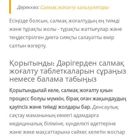
Дереккөз:
Салмақ жоғалту калькуляторы
Есіңізде болсын, салмақ жоғалтудың ең тиімді
және тұрақты жолы - тұрақты жаттығулар және
теңдестірілген диета сияқты салауатты өмір
салтын өзгерту.
Қорытынды: Дәрігерден салмақ
жоғалту таблеткаларын сұраңыз
немесе балама табыңыз
Қорытындылай келе, салмақ жоғалту қиын
процесс болуы мүмкін, бірақ оған жақындаудың
қауіпсіз және тиімді жолдары бар.
Денсаулық
сақтау маманының көмегі адамдарға
медициналық біліміне, күнделікті әдеттеріне
және жеке мақсаттарына сәйкес келетін жоспар