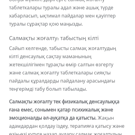
таблеткалары туралы адал және ашық түрде
хабарласып, ықтимал пайдалар мен қауіптер
туралы сұрақтар қою маңызды.
Салмақты жоғалту: табыстың кілті
Сайып келгенде, табысты салмақ жоғалтудың
кілті денсаулық сақтау маманының
жетекшілігімен тұрақты өмір салтын өзгерту
және салмақ жоғалту таблеткалары сияқты
пайдалы құралдарды пайдалану арасындағы
теңгерімді табу болып табылады.
Салмақты жоғалту тек физикалық денсаулыққа
ғана емес, сонымен қатар психикалық және
эмоционалды әл-ауқатқа да қатысты.
Жақын
адамдардан қолдау іздеу, терапияға қатысу және
өзін-өзі күтуге назар аудару салмақ жоғалтудың