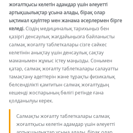
жоғалтқысы келетін адамдар үшін әлеуетті
артықшылықтар ұсына алады, бірақ олар
ықтимал қауіптер мен жанама әсерлермен бірге
келеді.
Сіздің медициналық тарихыңыз бен
қазіргі денсаулық жағдайыңызға байланысты
салмақ жоғалту таблеткалары сізге сәйкес
келетінін анықтау үшін денсаулық сақтау
маманымен жұмыс істеу маңызды. Сонымен
қатар, салмақ жоғалту таблеткалары салауатты
тамақтану әдеттерін және тұрақты физикалық
белсенділікті қамтитын салмақ жоғалтудың
кешенді жоспарының бөлігі ретінде ғана
қолданылуы керек.
Салмақты жоғалту таблеткалары салмақ
жоғалтқысы келетін адамдар үшін әлеуетті
артықшылықтар ұсына алады, бірақ олар