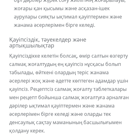
бұл дәрілер жүрек соғу жиілігінің жоғарылауы,
жоғары қан қысымы және асқазан-ішек
аурулары сияқты ықтимал қауіптермен және
жанама әсерлерімен бірге келеді.
Қауіпсіздік, тәуекелдер және
артықшылықтар
Қауіпсіздікке келетін болсақ, өмір салтын өзгерту
салмақ жоғалтудың ең қауіпсіз нұсқасы болып
табылады, өйткені олардың теріс жанама
әсерлері жоқ және әдетте көптеген адамдар үшін
қауіпсіз. Рецептсіз салмақ жоғалту таблеткалары
мен рецепт бойынша салмақ жоғалтуға арналған
дәрілер ықтимал қауіптермен және жанама
әсерлерімен бірге келеді және оларды тек
денсаулық сақтау маманының басшылығымен
қолдану керек.