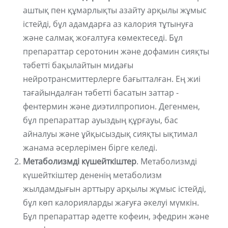
аштық пен құмарлықты азайту арқылы жұмыс
істейді, бұл адамдарға аз калория тұтынуға
және салмақ жоғалтуға көмектеседі. Бұл
препараттар серотонин және дофамин сияқты
тәбетті бақылайтын мидағы
нейротрансмиттерлерге бағытталған. Ең жиі
тағайындалған тәбетті басатын заттар -
фентермин және диэтилпропион. Дегенмен,
бұл препараттар ауыздың құрғауы, бас
айналуы және ұйқысыздық сияқты ықтимал
жанама әсерлерімен бірге келеді.
Метаболизмді күшейткіштер
. Метаболизмді
күшейткіштер дененің метаболизм
жылдамдығын арттыру арқылы жұмыс істейді,
бұл көп калорияларды жағуға әкелуі мүмкін.
Бұл препараттар әдетте кофеин, эфедрин және