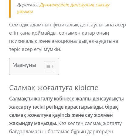
Дереккөз:
Дүниежүзілік денсаулық сақтау
ұйымы
Семіздік адамның физикалық денсаулығына әсер
етіп қана қоймайды, сонымен қатар оның
психикалық және эмоционалдық әл-ауқатына
теріс әсер етуі мүмкін.
Мазмұны
Салмақ жоғалтуға кіріспе
Салмақты жоғалту көбінесе жалпы денсаулықты
жақсарту тәсілі ретінде қарастырылады, бірақ
салмақ жоғалтуға қауіпсіз және сау жолмен
жақындау маңызды.
Кез келген салмақ жоғалту
бағдарламасын бастамас бұрын дәрігерден