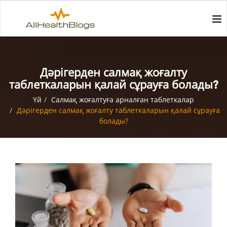
Дәрігерден салмақ жоғалту
таблеткаларын қалай сұрауға болады?
Үй
Салмақ жоғалтуға арналған таблеткалар
Дәрігерден салмақ жоғалту таблеткаларын қалай сұрауға
болады?