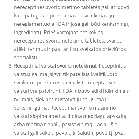
nereceptinės svorio metimo tabletės gali atrodyti
kaip patogus ir prieinamas pasirinkimas, jų
nereglamentuoja FDA ir jose gali būti kenksmingų
ingredientų. Prieš vartojant bet kokias
nereceptines svorio netekimo tabletes, svarbu
atlikti tyrimus ir pasitarti su sveikatos priežiūros
specialistu.
Receptiniai vaistai svorio netekimui
. Receptinius
vaistus galima įsigyti tik pateikus kvalifikuoto
sveikatos priežiūros specialisto receptą. Šie
vaistai yra patvirtinti FDA ir buvo atlikti klinikiniais
tyrimais, siekiant nustatyti jų saugumą ir
veiksmingumą. Receptiniai svorio mažinimo
vaistai slopina apetitą, didina medžiagų apykaitą
arba mažina riebalų pasisavinimą. Tačiau šie
vaistai gali sukelti pavojų ir šalutinį poveikį, pvz.,