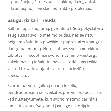
padažnėjusį širdies susitraukimų dažnį, aukštą
kraujospūdį ir virškinimo trakto problemas.
Sauga, rizika ir nauda
Kalbant apie saugumą, gyvenimo būdo pokyčiai yra
saugiausias svorio metimo būdas, nes jie neturi
neigiamo šalutinio poveikio ir paprastai yra saugūs
daugumai žmonių. Nereceptinės svorio netekimo
tabletės ir receptiniai svorio mažinimo vaistai gali
sukelti pavojų ir šalutinį poveikį, todėl juos reikia
vartoti tik vadovaujant sveikatos priežiūros
specialistui.
Svarbu pasverti galimą naudą ir riziką ir
bendradarbiauti su sveikatos priežiūros specialistu,
kad nustatytumėte, kuri svorio metimo parinktis
jums tinka, atsižvelgiant į jūsų ligos istoriją ir