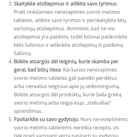
Skaitykite atsiliepimus ir atlikite savo tyrimus
:
Prieš rinkdamiesi nereceptines svorio metimo
tabletes, atlikite savo tyrimus ir perskaitykite kitų
vartotojų atsiliepimus. Atminkite, kad ne visi
atsiliepimai yra patikimi, todėl būtinai patikrinkite
kelis šaltinius ir ieškokite atsiliepimų iš patikimų
šaltinių.
Būkite atsargūs dėl teiginių, kurie skamba per
gerai, kad būtų tiesa
: Kai kurios nereceptinės
svorio metimo tabletės gali pateikti perdėtus
arba nerealius teiginius apie jų veiksmingumą.
Būkite atsargūs dėl produktų, kurie žada greitą
svorio metimą arba teigia esąs „stebuklas“
sprendimas.
Pasitarkite su savo gydytoju
: Nors nereceptinėms
svorio metimo tabletėms nereikia recepto, vis
tiek prieš vartojant verta pasitarti su gydytoju.