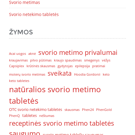
Svorio metimas
Svorio netekimo tabletės
ŽYMOS
svorio metimo privalumai
Acai uogos
aknė
kraujavimas
pilvo pūtimas
kraujo spaudimas
smegenys
vėžys
Capsiplex
krūtinės skausmas
gydytojas
epilepsija
pratimai
sveikata
moterų svorio metimas
Hoodia Gordonii
keto
keto tabletes
natūralios svorio metimo
tabletės
OTC svorio netekimo tabletės
skausmas
Phen24
PhenGold
tabletes
PhenQ
nėštumas
receptinės svorio metimo tabletės
saugumo
svorio metimo tablečių saugumas