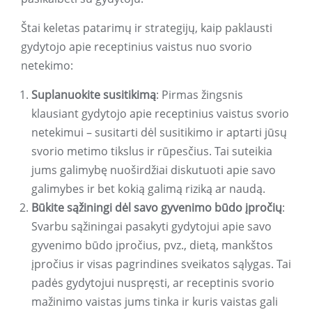
Štai keletas patarimų ir strategijų, kaip paklausti
gydytojo apie receptinius vaistus nuo svorio
netekimo:
Suplanuokite susitikimą
: Pirmas žingsnis
klausiant gydytojo apie receptinius vaistus svorio
netekimui – susitarti dėl susitikimo ir aptarti jūsų
svorio metimo tikslus ir rūpesčius. Tai suteikia
jums galimybę nuoširdžiai diskutuoti apie savo
galimybes ir bet kokią galimą riziką ar naudą.
Būkite sąžiningi dėl savo gyvenimo būdo įpročių
:
Svarbu sąžiningai pasakyti gydytojui apie savo
gyvenimo būdo įpročius, pvz., dietą, mankštos
įpročius ir visas pagrindines sveikatos sąlygas. Tai
padės gydytojui nuspręsti, ar receptinis svorio
mažinimo vaistas jums tinka ir kuris vaistas gali