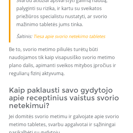
Svarbu atidžiai apsvarstyti galimą naudą,
palyginti su rizika, ir kartu su sveikatos
priežiūros specialistu nustatyti, ar svorio
mažinimo tabletės jums tinka.
Šaltinis:
Tiesa apie svorio netekimo tabletes
Be to, svorio metimo piliulės turėtų būti
naudojamos tik kaip visapusiško svorio metimo
plano dalis, apimanti sveikos mitybos įpročius ir
reguliarų fizinį aktyvumą.
Kaip paklausti savo gydytojo
apie receptinius vaistus svorio
netekimui?
Jei domitės svorio metimu ir galvojate apie svorio
metimo tabletes, svarbu apgalvotai ir sąžiningai
pasikalbėti su gydytoju.