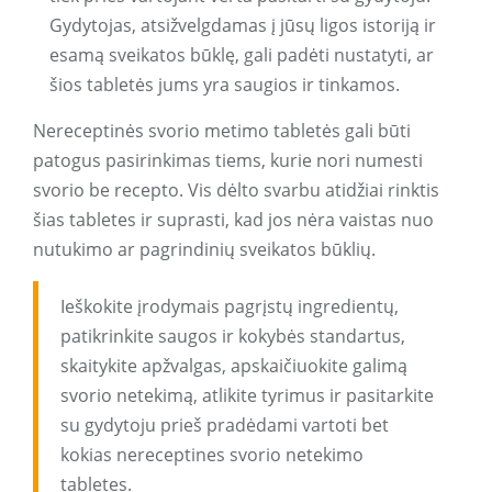
Gydytojas, atsižvelgdamas į jūsų ligos istoriją ir
esamą sveikatos būklę, gali padėti nustatyti, ar
šios tabletės jums yra saugios ir tinkamos.
Nereceptinės svorio metimo tabletės gali būti
patogus pasirinkimas tiems, kurie nori numesti
svorio be recepto. Vis dėlto svarbu atidžiai rinktis
šias tabletes ir suprasti, kad jos nėra vaistas nuo
nutukimo ar pagrindinių sveikatos būklių.
Ieškokite įrodymais pagrįstų ingredientų,
patikrinkite saugos ir kokybės standartus,
skaitykite apžvalgas, apskaičiuokite galimą
svorio netekimą, atlikite tyrimus ir pasitarkite
su gydytoju prieš pradėdami vartoti bet
kokias nereceptines svorio netekimo
tabletes.