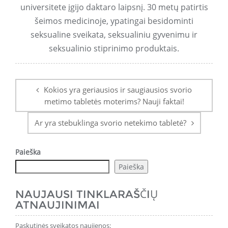
universitete įgijo daktaro laipsnį. 30 metų patirtis
šeimos medicinoje, ypatingai besidominti
seksualine sveikata, seksualiniu gyvenimu ir
seksualinio stiprinimo produktais.
Įrašo
navigacija
Kokios yra geriausios ir saugiausios svorio
metimo tabletės moterims? Nauji faktai!
Ar yra stebuklinga svorio netekimo tabletė?
Paieška
Paieška
NAUJAUSI TINKLARAŠČIŲ
ATNAUJINIMAI
Paskutinės sveikatos naujienos: