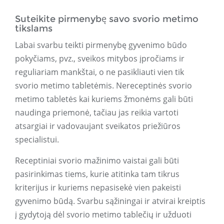
Suteikite pirmenybę savo svorio metimo
tikslams
Labai svarbu teikti pirmenybę gyvenimo būdo
pokyčiams, pvz., sveikos mitybos įpročiams ir
reguliariam mankštai, o ne pasikliauti vien tik
svorio metimo tabletėmis. Nereceptinės svorio
metimo tabletės kai kuriems žmonėms gali būti
naudinga priemonė, tačiau jas reikia vartoti
atsargiai ir vadovaujant sveikatos priežiūros
specialistui.
Receptiniai svorio mažinimo vaistai gali būti
pasirinkimas tiems, kurie atitinka tam tikrus
kriterijus ir kuriems nepasisekė vien pakeisti
gyvenimo būdą. Svarbu sąžiningai ir atvirai kreiptis
į gydytoją dėl svorio metimo tablečių ir užduoti