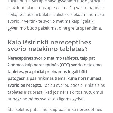
Turite būti atviri apie savo gyvenimo būdo įpročius
ir užduoti klausimus apie galimą šių vaistų naudą ir
riziką. Galiausiai būkite realistiški siekdami numesti
svorio ir vertinkite svorio metimą kaip ilgalaikį
gyvenimo būdo pakeitimą, o ne greitą sprendimą.
Kaip išsirinkti nereceptines
svorio netekimo tabletes?
Nereceptinės svorio metimo tabletės, taip pat
žinomos kaip nereceptinės (OTC) svorio netekimo
tabletės, yra plačiai prieinamos ir gali būti
patogesnis pasirinkimas tiems, kurie nori numesti
svorio be recepto.
Tačiau svarbu atidžiai rinktis šias
tabletes ir suprasti, kad jos nėra skirtos nutukimui
ar pagrindinėms sveikatos ligoms gydyti.
Štai keletas patarimų, kaip pasirinkti nereceptines