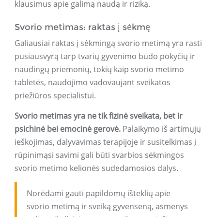
klausimus apie galimą naudą ir riziką.
Svorio metimas: raktas į sėkmę
Galiausiai raktas į sėkmingą svorio metimą yra rasti
pusiausvyrą tarp tvarių gyvenimo būdo pokyčių ir
naudingų priemonių, tokių kaip svorio metimo
tabletės, naudojimo vadovaujant sveikatos
priežiūros specialistui.
Svorio metimas yra ne tik fizinė sveikata, bet ir
psichinė bei emocinė gerovė.
Palaikymo iš artimųjų
ieškojimas, dalyvavimas terapijoje ir susitelkimas į
rūpinimąsi savimi gali būti svarbios sėkmingos
svorio metimo kelionės sudedamosios dalys.
Norėdami gauti papildomų išteklių apie
svorio metimą ir sveiką gyvenseną, asmenys