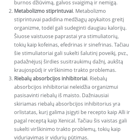
burnos džiūvimą, galvos svaigimą ir nemigą.
Metabolizmo stiprintuvai
. Metabolizmo
stiprintuvai padidina medžiagų apykaitos greitį
organizme, todėl gali sudeginti daugiau kalorijų.
Šiuose vaistuose paprastai yra stimuliatorių,
tokių kaip kofeinas, efedrinas ir sinefrinas. Tačiau
šie stimuliatoriai gali sukelti šalutinį poveikį, pvz.,
padažnėjusį širdies susitraukimų dažnį, aukštą
kraujospūdį ir virškinimo trakto problemas.
Riebalų absorbcijos inhibitoriai
. Riebalų
absorbcijos inhibitoriai neleidžia organizmui
pasisavinti riebalų iš maisto. Dažniausiai
skiriamas riebalų absorbcijos inhibitorius yra
orlistatas, kurį galima įsigyti be recepto kaip Alli ir
pagal receptą kaip Xenical. Tačiau šis vaistas gali
sukelti virškinimo trakto problemų, tokių kaip
viduriavimas ir vidurių pūtimas.