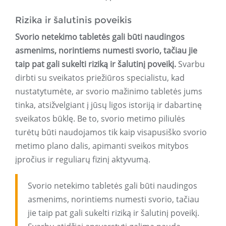
Rizika ir šalutinis poveikis
Svorio netekimo tabletės gali būti naudingos
asmenims, norintiems numesti svorio, tačiau jie
taip pat gali sukelti riziką ir šalutinį poveikį.
Svarbu
dirbti su sveikatos priežiūros specialistu, kad
nustatytumėte, ar svorio mažinimo tabletės jums
tinka, atsižvelgiant į jūsų ligos istoriją ir dabartinę
sveikatos būklę. Be to, svorio metimo piliulės
turėtų būti naudojamos tik kaip visapusiško svorio
metimo plano dalis, apimanti sveikos mitybos
įpročius ir reguliarų fizinį aktyvumą.
Svorio netekimo tabletės gali būti naudingos
asmenims, norintiems numesti svorio, tačiau
jie taip pat gali sukelti riziką ir šalutinį poveikį.