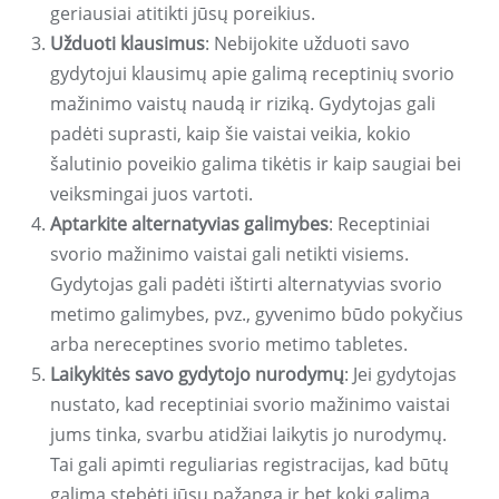
geriausiai atitikti jūsų poreikius.
Užduoti klausimus
: Nebijokite užduoti savo
gydytojui klausimų apie galimą receptinių svorio
mažinimo vaistų naudą ir riziką. Gydytojas gali
padėti suprasti, kaip šie vaistai veikia, kokio
šalutinio poveikio galima tikėtis ir kaip saugiai bei
veiksmingai juos vartoti.
Aptarkite alternatyvias galimybes
: Receptiniai
svorio mažinimo vaistai gali netikti visiems.
Gydytojas gali padėti ištirti alternatyvias svorio
metimo galimybes, pvz., gyvenimo būdo pokyčius
arba nereceptines svorio metimo tabletes.
Laikykitės savo gydytojo nurodymų
: Jei gydytojas
nustato, kad receptiniai svorio mažinimo vaistai
jums tinka, svarbu atidžiai laikytis jo nurodymų.
Tai gali apimti reguliarias registracijas, kad būtų
galima stebėti jūsų pažangą ir bet kokį galimą