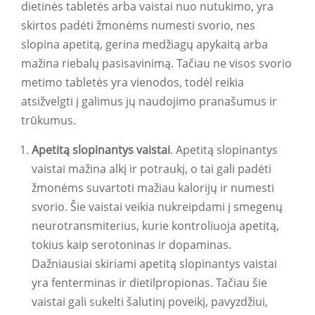
dietinės tabletės arba vaistai nuo nutukimo, yra
skirtos padėti žmonėms numesti svorio, nes
slopina apetitą, gerina medžiagų apykaitą arba
mažina riebalų pasisavinimą. Tačiau ne visos svorio
metimo tabletės yra vienodos, todėl reikia
atsižvelgti į galimus jų naudojimo pranašumus ir
trūkumus.
Apetitą slopinantys vaistai
. Apetitą slopinantys
vaistai mažina alkį ir potraukį, o tai gali padėti
žmonėms suvartoti mažiau kalorijų ir numesti
svorio. Šie vaistai veikia nukreipdami į smegenų
neurotransmiterius, kurie kontroliuoja apetitą,
tokius kaip serotoninas ir dopaminas.
Dažniausiai skiriami apetitą slopinantys vaistai
yra fenterminas ir dietilpropionas. Tačiau šie
vaistai gali sukelti šalutinį poveikį, pavyzdžiui,