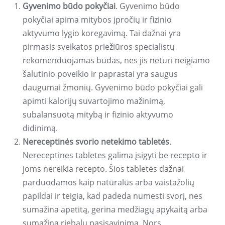
Gyvenimo būdo pokyčiai
. Gyvenimo būdo
pokyčiai apima mitybos įpročių ir fizinio
aktyvumo lygio koregavimą. Tai dažnai yra
pirmasis sveikatos priežiūros specialistų
rekomenduojamas būdas, nes jis neturi neigiamo
šalutinio poveikio ir paprastai yra saugus
daugumai žmonių. Gyvenimo būdo pokyčiai gali
apimti kalorijų suvartojimo mažinimą,
subalansuotą mitybą ir fizinio aktyvumo
didinimą.
Nereceptinės svorio netekimo tabletės
.
Nereceptines tabletes galima įsigyti be recepto ir
joms nereikia recepto. Šios tabletės dažnai
parduodamos kaip natūralūs arba vaistažolių
papildai ir teigia, kad padeda numesti svorį, nes
sumažina apetitą, gerina medžiagų apykaitą arba
sumažina riebalų pasisavinimą. Nors