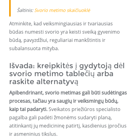
Šaltinis:
Svorio metimo skaičiuoklė
Atminkite, kad veiksmingiausias ir tvariausias
būdas numesti svorio yra keisti sveiką gyvenimo
būdą, pavyzdžiui, reguliariai mankštintis ir
subalansuota mityba.
Išvada: kreipkitės į gydytoją dėl
svorio metimo tablečių arba
raskite alternatyvą
Apibendrinant, svorio metimas gali būti sudėtingas
procesas, tačiau yra saugių ir veiksmingų būdų,
kaip tai padaryti.
Sveikatos priežiūros specialisto
pagalba gali padėti žmonėms sudaryti planą,
atitinkantį jų medicininę patirtį, kasdienius įpročius
ir asmeninius tikslus.