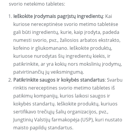
svorio netekimo tabletes:
Ieškokite įrodymais pagrįstų ingredientų
: Kai
kuriose nereceptinėse svorio metimo tabletėse
gali būti ingredientų, kurie, kaip įrodyta, padeda
numesti svorio, pvz., žaliosios arbatos ekstrakto,
kofeino ir gliukomanano. Ieškokite produktų,
kuriuose nurodytas šių ingredientų kiekis, ir
patikrinkite, ar yra kokių nors mokslinių įrodymų,
patvirtinančių jų veiksmingumą.
Patikrinkite saugos ir kokybės standartus
: Svarbu
rinktis nereceptines svorio metimo tabletes iš
patikimų kompanijų, kurios laikosi saugos ir
kokybės standartų. Ieškokite produktų, kuriuos
sertifikavo trečiųjų šalių organizacijos, pvz.,
Jungtinių Valstijų farmakopėja (USP), kuri nustato
maisto papildų standartus.