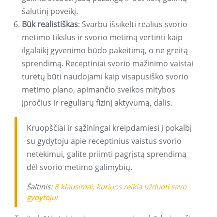
šalutinį poveikį.
Būk realistiškas
: Svarbu išsikelti realius svorio
metimo tikslus ir svorio metimą vertinti kaip
ilgalaikį gyvenimo būdo pakeitimą, o ne greitą
sprendimą. Receptiniai svorio mažinimo vaistai
turėtų būti naudojami kaip visapusiško svorio
metimo plano, apimančio sveikos mitybos
įpročius ir reguliarų fizinį aktyvumą, dalis.
Kruopščiai ir sąžiningai kreipdamiesi į pokalbį
su gydytoju apie receptinius vaistus svorio
netekimui, galite priimti pagrįstą sprendimą
dėl svorio metimo galimybių.
Šaltinis:
8 klausimai, kuriuos reikia užduoti savo
gydytojui