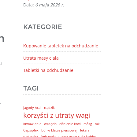
Data:
6 maja 2026 r.
KATEGORIE
h
Kupowanie tabletek na odchudzanie
Utrata masy ciała
u
Tabletki na odchudzanie
TAGI
y
Jagody Acai
trądzik
korzyści z utraty wagi
krwawienie
wzdęcia
ciśnienie krwi
mózg
rak
Capsiplex
ból w klatce piersiowej
lekarz
padaczka
ćwiczenia
utrata masy ciała kobiet