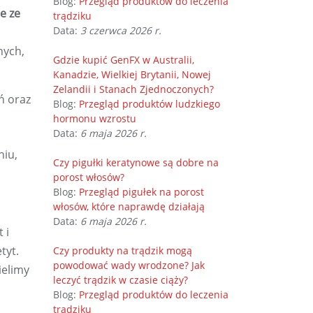
Blog:
Przegląd produktów do leczenia
e ze
trądziku
Data:
3 czerwca 2026 r.
nych,
Gdzie kupić GenFX w Australii,
Kanadzie, Wielkiej Brytanii, Nowej
Zelandii i Stanach Zjednoczonych?
ń oraz
Blog:
Przegląd produktów ludzkiego
hormonu wzrostu
Data:
6 maja 2026 r.
niu,
Czy pigułki keratynowe są dobre na
porost włosów?
Blog:
Przegląd pigułek na porost
włosów, które naprawdę działają
Data:
6 maja 2026 r.
 i
tyt.
Czy produkty na trądzik mogą
powodować wady wrodzone? Jak
ielimy
leczyć trądzik w czasie ciąży?
Blog:
Przegląd produktów do leczenia
trądziku