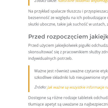
Zobacz także:
Naturalne składniki wspomag
Na przykład spalacze tłuszczu i przyspies
bezsenność ze względu na ich pobudzające
skutki uboczne, takie jak suchość w ustach, 
Przed rozpoczęciem jakiej
Przed użyciem jakiejkolwiek pigułki odchudz
skonsultować się z pracownikiem służby zdrow
indywidualnych potrzeb.
Ważne jest również uważne czytanie etyki
szkodliwe składniki lub nieujawnione sty
Źródło:
Jak ważne są wszystkie informacje n
Dostępne są różne rodzaje tabletek odchudza
tłumiące apetyt są uważane za najbezpieczni