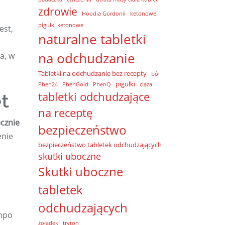
zdrowie
Hoodia Gordonii
ketonowe
pigułki ketonowe
est,
naturalne tabletki
na odchudzanie
a, w
Tabletki na odchudzanie bez recepty
ból
pigułki
Phen24
PhenGold
PhenQ
ciąża
tabletki odchudzające
t
na receptę
cznie
bezpieczeństwo
enie
bezpieczeństwo tabletek odchudzających
skutki uboczne
Skutki uboczne
tabletek
odchudzających
empo
żołądek
tryton