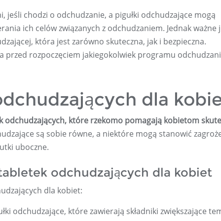
, jeśli chodzi o odchudzanie, a pigułki odchudzające mogą
rania ich celów związanych z odchudzaniem. Jednak ważne j
zającej, która jest zarówno skuteczna, jak i bezpieczna.
wia przed rozpoczęciem jakiegokolwiek programu odchudzani
odchudzających dla kobie
ek odchudzających, które rzekomo pomagają kobietom skute
chudzające są sobie równe, a niektóre mogą stanowić zagroż
utki uboczne.
tabletek odchudzających dla kobiet
udzających dla kobiet:
gułki odchudzające, które zawierają składniki zwiększające t