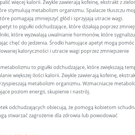
ć więcej kalorii. Zwykle zawierają kofeinę, ekstrakt z zielo
które stymulują metabolizm organizmu. Spalacze tłuszczu mo
tóre pomagają zmniejszyć głód i sprzyjają utracie wagi.
apetyt to pigułki odchudzające, które działają poprzez zmniej
adniki, które wyzwalają uwalnianie hormonów, które sygnalizu
zając chęć do jedzenia. Środki hamujące apetyt mogą pomóc
owanej kaloryczności i utracie wagi poprzez zmniejszenie
metabolizmu to pigułki odchudzające, które zwiększają te
ie większej ilości kalorii. Zwykle zawierają kofeinę, ekstrak
e przyspieszają metabolizm organizmu. Wzmacniacze metabol
ące poziom energii, skupienie i nastrój.
letek odchudzających obiecują, że pomogą kobietom schudn
mogą stwarzać zagrożenie dla zdrowia lub powodować