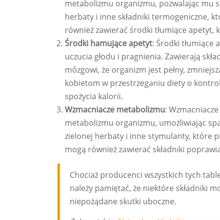
metabolizmu organizmu, pozwalając mu spali
herbaty i inne składniki termogeniczne, 
również zawierać środki tłumiące apetyt, k
Środki hamujące apetyt
: Środki tłumiące 
uczucia głodu i pragnienia. Zawierają skł
mózgowi, że organizm jest pełny, zmniejs
kobietom w przestrzeganiu diety o kontrol
spożycia kalorii.
Wzmacniacze metabolizmu
: Wzmacniacze 
metabolizmu organizmu, umożliwiając spalan
zielonej herbaty i inne stymulanty, któr
mogą również zawierać składniki poprawiaj
Chociaż producenci wszystkich tych tab
należy pamiętać, że niektóre składniki 
niepożądane skutki uboczne.