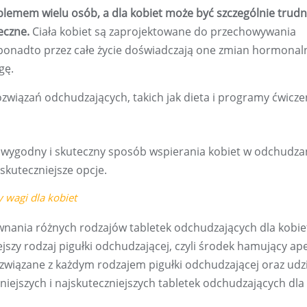
blemem wielu osób, a dla kobiet może być szczególnie trudn
eczne.
Ciała kobiet są zaprojektowane do przechowywania
, a ponadto przez całe życie doświadczają one zmian hormonal
gę.
ozwiązań odchudzających, takich jak dieta i programy ćwicze
wygodny i skuteczny sposób wspierania kobiet w odchudza
jskuteczniejsze opcje.
 wagi dla kobiet
nania różnych rodzajów tabletek odchudzających dla kobiet
szy rodzaj pigułki odchudzającej, czyli środek hamujący ape
związane z każdym rodzajem pigułki odchudzającej oraz udz
ejszych i najskuteczniejszych tabletek odchudzających dla