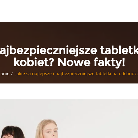
 najbezpieczniejsze tablet
kobiet? Nowe fakty!
zanie
Jakie są najlepsze i najbezpieczniejsze tabletki na odchudz