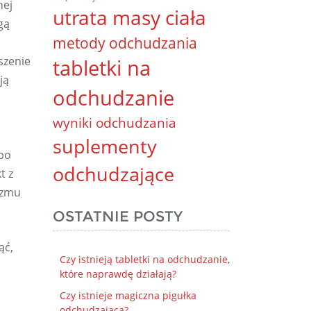
nej
utrata masy ciała
gą
metody odchudzania
szenie
tabletki na
ją
odchudzanie
wyniki odchudzania
suplementy
mpo
odchudzające
t z
izmu
OSTATNIE POSTY
ąć,
Czy istnieją tabletki na odchudzanie,
które naprawdę działają?
Czy istnieje magiczna pigułka
odchudzająca?