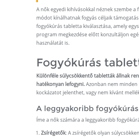
A nők egyedi kihívásokkal néznek szembe a 
módot kínálhatnak fogyás céljaik támogatás
fogyókúrás tabletta kiválasztása, amely eg
program megkezdése előtt konzultáljon egés
használatát is.
Fogyókúrás tablet
Különféle súlycsökkentő tabletták állnak ren
hatékonyan lefogyni.
Azonban nem minden sú
kockázatot jelenthet, vagy nem kívánt mellé
A leggyakoribb fogyókúrás
Íme a nők számára a leggyakoribb fogyókúrá
Zsírégetők
: A zsírégetők olyan súlycsökke