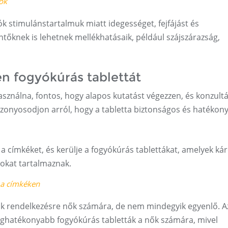
ők
k stimulánstartalmuk miatt idegességet, fejfájást és
tőknek is lehetnek mellékhatásaik, például szájszárazság,
n fogyókúrás tablettát
asználna, fontos, hogy alapos kutatást végezzen, és konzultá
onyosodjon arról, hogy a tabletta biztonságos és hatékony
 a címkéket, és kerülje a fogyókúrás tablettákat, amelyek ká
sokat tartalmaznak.
 a címkéken
ak rendelkezésre nők számára, de nem mindegyik egyenlő. A
eghatékonyabb fogyókúrás tabletták a nők számára, mivel