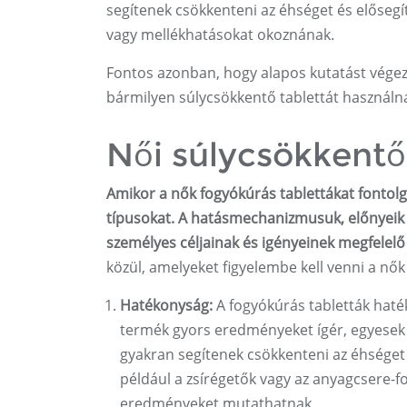
segítenek csökkenteni az éhséget és elősegí
vagy mellékhatásokat okoznának.
Fontos azonban, hogy alapos kutatást végez
bármilyen súlycsökkentő tablettát használn
Női súlycsökkentő
Amikor a nők fogyókúrás tablettákat fontol
típusokat. A hatásmechanizmusuk, előnyeik 
személyes céljainak és igényeinek megfelelő 
közül, amelyeket figyelembe kell venni a nő
Hatékonyság:
A fogyókúrás tabletták haté
termék gyors eredményeket ígér, egyesek 
gyakran segítenek csökkenteni az éhséget
például a zsírégetők vagy az anyagcsere-
eredményeket mutathatnak.