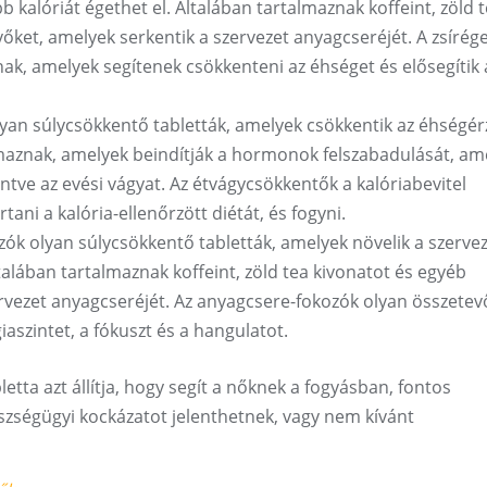
b kalóriát égethet el. Általában tartalmaznak koffeint, zöld 
ket, amelyek serkentik a szervezet anyagcseréjét. A zsírég
ak, amelyek segítenek csökkenteni az éhséget és elősegítik 
lyan súlycsökkentő tabletták, amelyek csökkentik az éhségér
lmaznak, amelyek beindítják a hormonok felszabadulását, am
kentve az evési vágyat. Az étvágycsökkentők a kalóriabevitel
ani a kalória-ellenőrzött diétát, és fogyni.
zók olyan súlycsökkentő tabletták, amelyek növelik a szerve
ltalában tartalmaznak koffeint, zöld tea kivonatot és egyéb
ervezet anyagcseréjét. Az anyagcsere-fokozók olyan összetevő
iaszintet, a fókuszt és a hangulatot.
etta azt állítja, hogy segít a nőknek a fogyásban, fontos
zségügyi kockázatot jelenthetnek, vagy nem kívánt