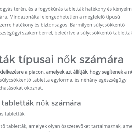
fogyás terén, és a fogyókúrás tabletták hatékony és kényel
ára. Mindazonáltal elengedhetetlen a megfelelő típusú
yszerre hatékony és biztonságos. Bármilyen súlycsökkentő
zségügyi szakemberrel, beleértve a súlycsökkentő tablettá
ták típusai nők számára
delkezésre a piacon, amelyek azt állítják, hogy segítenek a 
lycsökkentő tabletta egyforma, és néhány egészségügyi
khatásokat okozhat.
 tabletták nők számára
s tabletták:
ntő tabletták, amelyek olyan összetevőket tartalmaznak, am