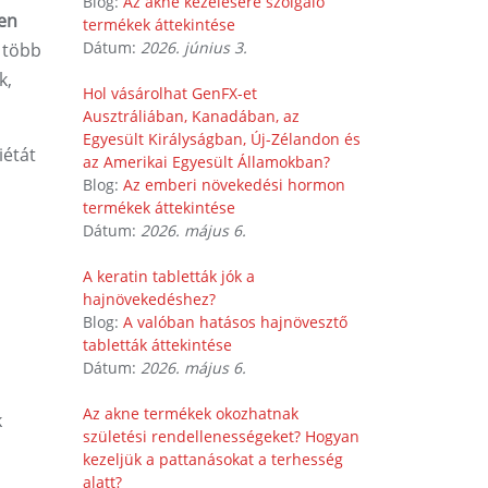
Blog:
Az akne kezelésére szolgáló
en
termékek áttekintése
Dátum:
2026. június 3.
 több
k,
Hol vásárolhat GenFX-et
Ausztráliában, Kanadában, az
Egyesült Királyságban, Új-Zélandon és
iétát
az Amerikai Egyesült Államokban?
Blog:
Az emberi növekedési hormon
termékek áttekintése
Dátum:
2026. május 6.
A keratin tabletták jók a
hajnövekedéshez?
Blog:
A valóban hatásos hajnövesztő
tabletták áttekintése
Dátum:
2026. május 6.
Az akne termékek okozhatnak
k
születési rendellenességeket? Hogyan
kezeljük a pattanásokat a terhesség
alatt?