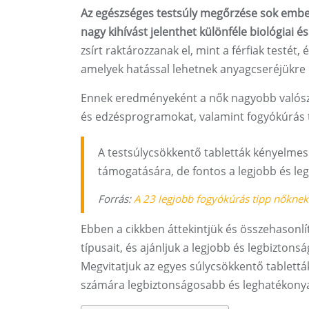
Az egészséges testsúly megőrzése sok emb
nagy kihívást jelenthet különféle biológiai é
zsírt raktározzanak el, mint a férfiak testét
amelyek hatással lehetnek anyagcseréjükre 
Ennek eredményeként a nők nagyobb valószí
és edzésprogramokat, valamint fogyókúrás t
A testsúlycsökkentő tabletták kényelmes
támogatására, de fontos a legjobb és le
Forrás:
A 23 legjobb fogyókúrás tipp nőknek
Ebben a cikkben áttekintjük és összehasonlí
típusait, és ajánljuk a legjobb és legbizton
Megvitatjuk az egyes súlycsökkentő tabletták
számára legbiztonságosabb és leghatékonya