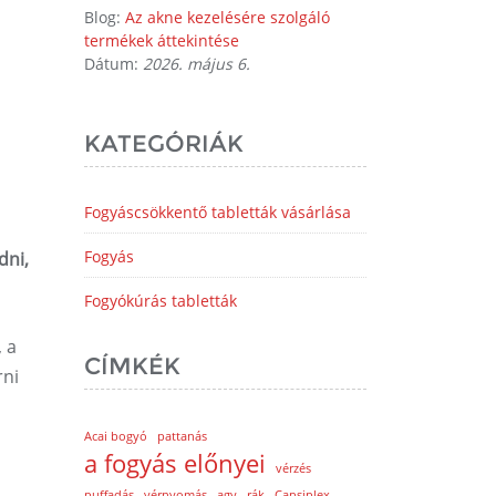
Blog:
Az akne kezelésére szolgáló
termékek áttekintése
Dátum:
2026. május 6.
KATEGÓRIÁK
Fogyáscsökkentő tabletták vásárlása
Fogyás
dni,
Fogyókúrás tabletták
 a
CÍMKÉK
rni
Acai bogyó
pattanás
a fogyás előnyei
vérzés
puffadás
vérnyomás
agy
rák
Capsiplex