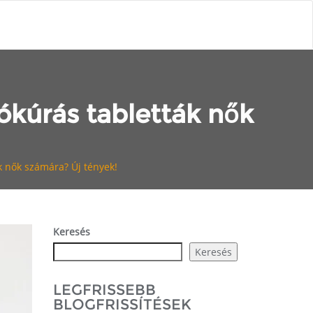
ókúrás tabletták nők
k nők számára? Új tények!
Keresés
Keresés
LEGFRISSEBB
BLOGFRISSÍTÉSEK