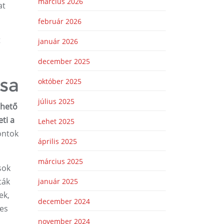
március 2026
at
február 2026
t
január 2026
december 2025
ása
október 2025
július 2025
rhető
ti a
Lehet 2025
ontok
április 2025
március 2025
sok
ták
január 2025
ek,
december 2024
yes
november 2024