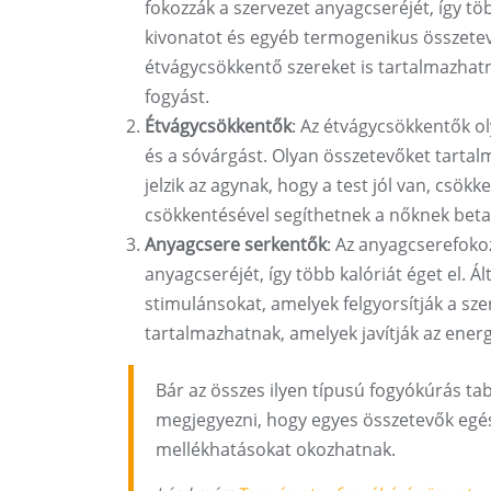
fokozzák a szervezet anyagcseréjét, így töb
kivonatot és egyéb termogenikus összetevő
étvágycsökkentő szereket is tartalmazhatn
fogyást.
Étvágycsökkentők
: Az étvágycsökkentők o
és a sóvárgást. Olyan összetevőket tarta
jelzik az agynak, hogy a test jól van, csök
csökkentésével segíthetnek a nőknek betart
Anyagcsere serkentők
: Az anyagcserefoko
anyagcseréjét, így több kalóriát éget el. Á
stimulánsokat, amelyek felgyorsítják a sz
tartalmazhatnak, amelyek javítják az energ
Bár az összes ilyen típusú fogyókúrás tabl
megjegyezni, hogy egyes összetevők egés
mellékhatásokat okozhatnak.