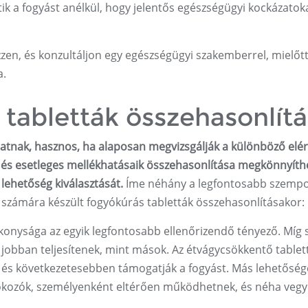
tik a fogyást anélkül, hogy jelentős egészségügyi kockázatok
zen, és konzultáljon egy egészségügyi szakemberrel, mielőt
a.
 tabletták összehasonlít
gatnak, hasznos, ha alaposan megvizsgálják a különböző elé
és esetleges mellékhatásaik összehasonlítása megkönnyíthe
lehetőség kiválasztását.
Íme néhány a legfontosabb szemp
k számára készült fogyókúrás tabletták összehasonlításakor:
konysága az egyik legfontosabb ellenőrizendő tényező. Míg 
jobban teljesítenek, mint mások. Az étvágycsökkentő tablet
 és következetesebben támogatják a fogyást. Más lehetőség
fokozók, személyenként eltérően működhetnek, és néha veg