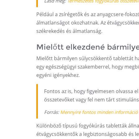
Lásd még:
Természetes fogyókúrás összetev
Például a zsírégetők és az anyagcsere-fokozó
álmatlanságot okozhatnak. Az étvágycsökken
székrekedés és álmatlanság.
Mielőtt elkezdené bármilye
Mielőtt bármilyen súlycsökkentő tablettát h
egy egészségügyi szakemberrel, hogy megbiz
egyéni igényekhez.
Fontos az is, hogy figyelmesen olvassa el
összetevőket vagy fel nem tárt stimulán
Forrás:
Mennyire fontos minden információ
Különböző típusú fogyókúrás tabletták álln
étvágycsökkentők a legbiztonságosabb és l