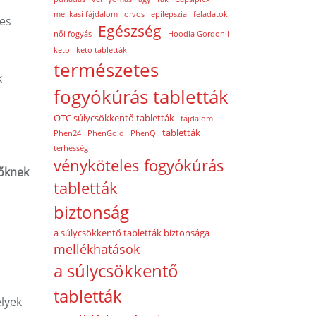
mellkasi fájdalom
orvos
epilepszia
feladatok
mes
Egészség
női fogyás
Hoodia Gordonii
keto
keto tabletták
természetes
k
fogyókúrás tabletták
OTC súlycsökkentő tabletták
fájdalom
tabletták
Phen24
PhenGold
PhenQ
terhesség
vényköteles fogyókúrás
nőknek
tabletták
biztonság
a súlycsökkentő tabletták biztonsága
mellékhatások
a súlycsökkentő
tabletták
elyek