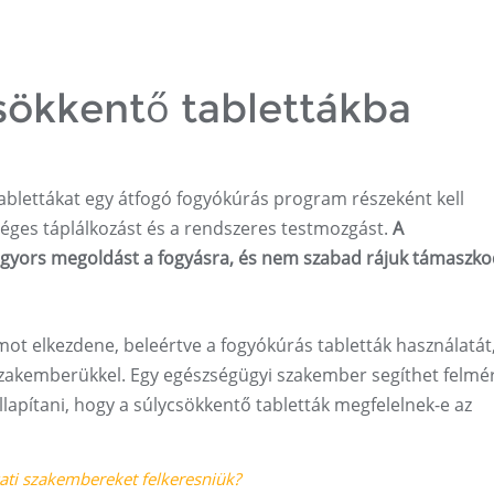
sökkentő tablettákba
ablettákat egy átfogó fogyókúrás program részeként kell
séges táplálkozást és a rendszeres testmozgást.
A
 gyors megoldást a fogyásra, és nem szabad rájuk támaszko
ot elkezdene, beleértve a fogyókúrás tabletták használatát,
szakemberükkel. Egy egészségügyi szakember segíthet felmé
llapítani, hogy a súlycsökkentő tabletták megfelelnek-e az
i ​​szakembereket felkeresniük?