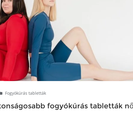
Fogyókúrás tabletták
ztonságosabb fogyókúrás tabletták n