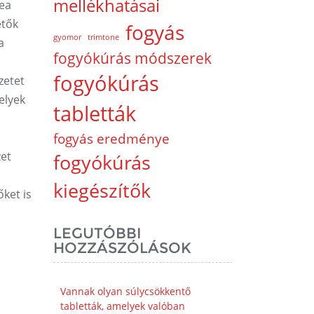
mellékhatásai
tea
etők
fogyás
gyomor
trimtone
a
fogyókúrás módszerek
fogyókúrás
zetet
elyek
tabletták
fogyás eredménye
zet
fogyókúrás
kiegészítők
ket is
LEGUTÓBBI
HOZZÁSZÓLÁSOK
Vannak olyan súlycsökkentő
tabletták, amelyek valóban