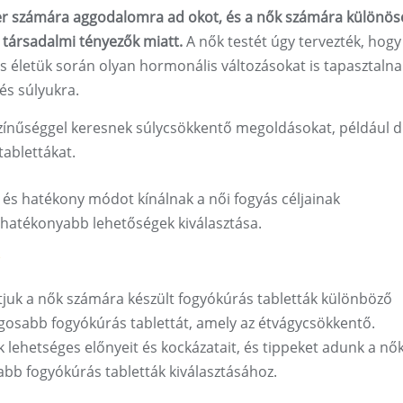
er számára aggodalomra ad okot, és a nők számára különös
s társadalmi tényezők miatt.
A nők testét úgy tervezték, hogy
, és életük során olyan hormonális változásokat is tapasztalna
és súlyukra.
nűséggel keresnek súlycsökkentő megoldásokat, például d
ablettákat.
 és hatékony módot kínálnak a női fogyás céljainak
ghatékonyabb lehetőségek kiválasztása.
tjuk a nők számára készült fogyókúrás tabletták különböző
ságosabb fogyókúrás tablettát, amely az étvágycsökkentő.
 lehetséges előnyeit és kockázatait, és tippeket adunk a nő
bb fogyókúrás tabletták kiválasztásához.