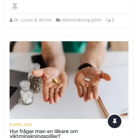
Dr. Lucas B. Richie
viktminskning piller
0
8 APRIL 2026
Hur frågar man en läkare om
viktminskningspiller?