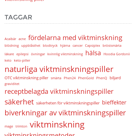
TAGGAR
fördelarna med viktminskning
Acaibär
acne
blödning
uppblåsthet
blodtryck
hjärna
cancer
Capsiplex
bröstsmärta
hälsa
läkare
epilepsi
övningar
kvinnlig viktminskning
Hoodia Gordonii
keto
keto-piller
naturliga viktminskningspiller
OTC viktminskning piller
biljard
smärta
Phen24
PhenGold
PhenQ
graviditet
receptbelagda viktminskningspiller
säkerhet
bieffekter
säkerheten för viktminskningspiller
biverkningar av viktminskningspiller
viktminskning
mage
trimton
viktminskningsmetoder