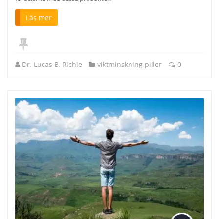
Läs mer
Dr. Lucas B. Richie
viktminskning piller
0