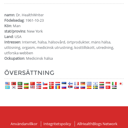
namn
: Dr. HealthWriter
Födelsedag
: 1961-10-23
Kön
: Man
stat/provins
: New York
Land
: USA
Intressen
: Internet, hälsa, hälsovård, örtprodukter, mäns hälsa,
utlösning, orgasm, medicinsk utrustning, kosttillskott, utredning,
utforska webben
Ockupation
: Medicinsk hälsa
ÖVERSÄTTNING
Användarvillkor
Integritetspolicy
AllHealthBlogs Network