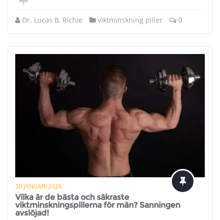
Dr. Lucas B. Richie
viktminskning piller
0
30 JANUARI 2026
Vilka är de bästa och säkraste
viktminskningspillerna för män? Sanningen
avslöjad!