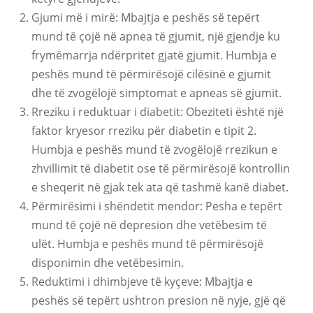
Gjumi më i mirë: Mbajtja e peshës së tepërt
mund të çojë në apnea të gjumit, një gjendje ku
frymëmarrja ndërpritet gjatë gjumit. Humbja e
peshës mund të përmirësojë cilësinë e gjumit
dhe të zvogëlojë simptomat e apneas së gjumit.
Rreziku i reduktuar i diabetit: Obeziteti është një
faktor kryesor rreziku për diabetin e tipit 2.
Humbja e peshës mund të zvogëlojë rrezikun e
zhvillimit të diabetit ose të përmirësojë kontrollin
e sheqerit në gjak tek ata që tashmë kanë diabet.
Përmirësimi i shëndetit mendor: Pesha e tepërt
mund të çojë në depresion dhe vetëbesim të
ulët. Humbja e peshës mund të përmirësojë
disponimin dhe vetëbesimin.
Reduktimi i dhimbjeve të kyçeve: Mbajtja e
peshës së tepërt ushtron presion në nyje, gjë që