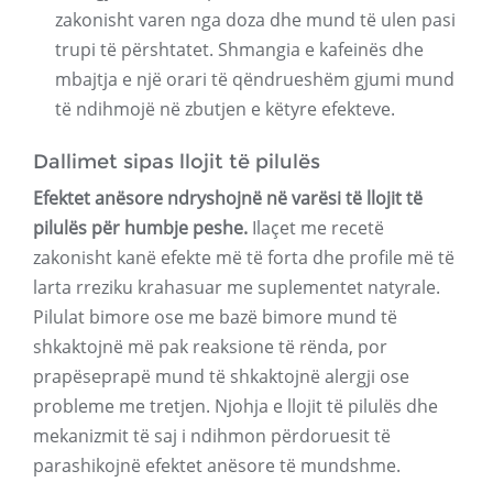
zakonisht varen nga doza dhe mund të ulen pasi
trupi të përshtatet. Shmangia e kafeinës dhe
mbajtja e një orari të qëndrueshëm gjumi mund
të ndihmojë në zbutjen e këtyre efekteve.
Dallimet sipas llojit të pilulës
Efektet anësore ndryshojnë në varësi të llojit të
pilulës për humbje peshe.
Ilaçet me recetë
zakonisht kanë efekte më të forta dhe profile më të
larta rreziku krahasuar me suplementet natyrale.
Pilulat bimore ose me bazë bimore mund të
shkaktojnë më pak reaksione të rënda, por
prapëseprapë mund të shkaktojnë alergji ose
probleme me tretjen. Njohja e llojit të pilulës dhe
mekanizmit të saj i ndihmon përdoruesit të
parashikojnë efektet anësore të mundshme.