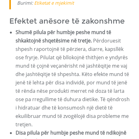
Burimi:
Etiketat e mjekimit
Efektet anësore të zakonshme
Shumë pilula për humbje peshe mund të
shkaktojnë shqetësime në tretje.
Përdoruesit
shpesh raportojnë të përziera, diarre, kapsllëk
ose fryrje. Pilulat që bllokojnë thithjen e yndyrës
mund të çojnë veçanërisht në jashtëqitje me vaj
dhe jashtëqitje të shpeshta. Këto efekte mund të
jenë të lehta për disa individë, por mund të jenë
të rënda nëse produkti merret në doza të larta
ose pa rregullime të duhura dietike. Të qëndrosh
i hidratuar dhe të konsumosh një dietë të
ekuilibruar mund të zvogëlojë disa probleme me
tretjen.
Disa pilula për humbje peshe mund të ndikojnë