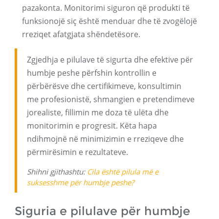
pazakonta. Monitorimi siguron që produkti të
funksionojë siç është menduar dhe të zvogëlojë
rreziqet afatgjata shëndetësore.
Zgjedhja e pilulave të sigurta dhe efektive për
humbje peshe përfshin kontrollin e
përbërësve dhe certifikimeve, konsultimin
me profesionistë, shmangien e pretendimeve
jorealiste, fillimin me doza të ulëta dhe
monitorimin e progresit. Këta hapa
ndihmojnë në minimizimin e rreziqeve dhe
përmirësimin e rezultateve.
Shihni gjithashtu:
Cila është pilula më e
suksesshme për humbje peshe?
Siguria e pilulave për humbje