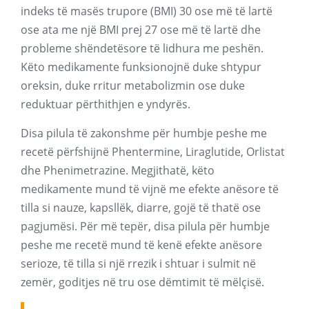
indeks të masës trupore (BMI) 30 ose më të lartë
ose ata me një BMI prej 27 ose më të lartë dhe
probleme shëndetësore të lidhura me peshën.
Këto medikamente funksionojnë duke shtypur
oreksin, duke rritur metabolizmin ose duke
reduktuar përthithjen e yndyrës.
Disa pilula të zakonshme për humbje peshe me
recetë përfshijnë Phentermine, Liraglutide, Orlistat
dhe Phenimetrazine. Megjithatë, këto
medikamente mund të vijnë me efekte anësore të
tilla si nauze, kapsllëk, diarre, gojë të thatë ose
pagjumësi. Për më tepër, disa pilula për humbje
peshe me recetë mund të kenë efekte anësore
serioze, të tilla si një rrezik i shtuar i sulmit në
zemër, goditjes në tru ose dëmtimit të mëlçisë.