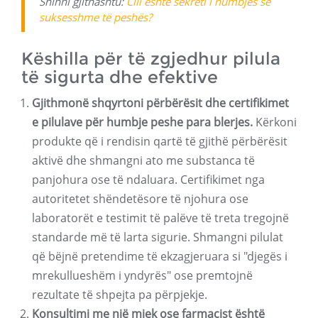
Shihni gjithashtu:
Cili është sekreti i humbjes së
suksesshme të peshës?
Këshilla për të zgjedhur pilula
të sigurta dhe efektive
Gjithmonë shqyrtoni përbërësit dhe certifikimet
e pilulave për humbje peshe para blerjes.
Kërkoni
produkte që i rendisin qartë të gjithë përbërësit
aktivë dhe shmangni ato me substanca të
panjohura ose të ndaluara. Certifikimet nga
autoritetet shëndetësore të njohura ose
laboratorët e testimit të palëve të treta tregojnë
standarde më të larta sigurie. Shmangni pilulat
që bëjnë pretendime të ekzagjeruara si "djegës i
mrekullueshëm i yndyrës" ose premtojnë
rezultate të shpejta pa përpjekje.
Konsultimi me një mjek ose farmacist është