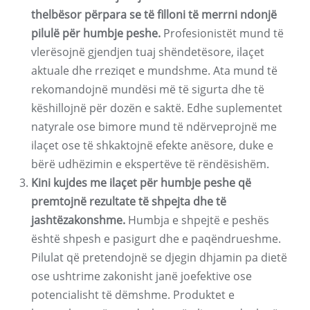
thelbësor përpara se të filloni të merrni ndonjë
pilulë për humbje peshe.
Profesionistët mund të
vlerësojnë gjendjen tuaj shëndetësore, ilaçet
aktuale dhe rreziqet e mundshme. Ata mund të
rekomandojnë mundësi më të sigurta dhe të
këshillojnë për dozën e saktë. Edhe suplementet
natyrale ose bimore mund të ndërveprojnë me
ilaçet ose të shkaktojnë efekte anësore, duke e
bërë udhëzimin e ekspertëve të rëndësishëm.
Kini kujdes me ilaçet për humbje peshe që
premtojnë rezultate të shpejta dhe të
jashtëzakonshme.
Humbja e shpejtë e peshës
është shpesh e pasigurt dhe e paqëndrueshme.
Pilulat që pretendojnë se djegin dhjamin pa dietë
ose ushtrime zakonisht janë joefektive ose
potencialisht të dëmshme. Produktet e