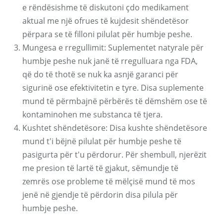
e rëndësishme të diskutoni çdo medikament
aktual me një ofrues të kujdesit shëndetësor
përpara se të filloni pilulat për humbje peshe.
Mungesa e rregullimit: Suplementet natyrale për
humbje peshe nuk janë të rregulluara nga FDA,
që do të thotë se nuk ka asnjë garanci për
sigurinë ose efektivitetin e tyre. Disa suplemente
mund të përmbajnë përbërës të dëmshëm ose të
kontaminohen me substanca të tjera.
Kushtet shëndetësore: Disa kushte shëndetësore
mund t'i bëjnë pilulat për humbje peshe të
pasigurta për t'u përdorur. Për shembull, njerëzit
me presion të lartë të gjakut, sëmundje të
zemrës ose probleme të mëlçisë mund të mos
jenë në gjendje të përdorin disa pilula për
humbje peshe.