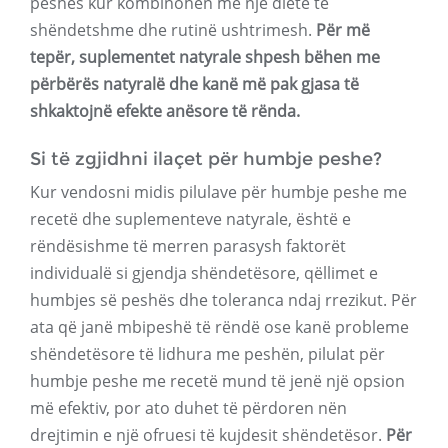
peshës kur kombinohen me një dietë të
shëndetshme dhe rutinë ushtrimesh.
Për më
tepër, suplementet natyrale shpesh bëhen me
përbërës natyralë dhe kanë më pak gjasa të
shkaktojnë efekte anësore të rënda.
Si të zgjidhni ilaçet për humbje peshe?
Kur vendosni midis pilulave për humbje peshe me
recetë dhe suplementeve natyrale, është e
rëndësishme të merren parasysh faktorët
individualë si gjendja shëndetësore, qëllimet e
humbjes së peshës dhe toleranca ndaj rrezikut. Për
ata që janë mbipeshë të rëndë ose kanë probleme
shëndetësore të lidhura me peshën, pilulat për
humbje peshe me recetë mund të jenë një opsion
më efektiv, por ato duhet të përdoren nën
drejtimin e një ofruesi të kujdesit shëndetësor.
Për