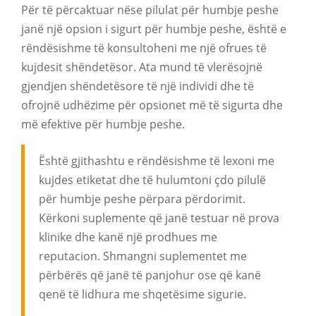
Për të përcaktuar nëse pilulat për humbje peshe
janë një opsion i sigurt për humbje peshe, është e
rëndësishme të konsultoheni me një ofrues të
kujdesit shëndetësor. Ata mund të vlerësojnë
gjendjen shëndetësore të një individi dhe të
ofrojnë udhëzime për opsionet më të sigurta dhe
më efektive për humbje peshe.
Është gjithashtu e rëndësishme të lexoni me
kujdes etiketat dhe të hulumtoni çdo pilulë
për humbje peshe përpara përdorimit.
Kërkoni suplemente që janë testuar në prova
klinike dhe kanë një prodhues me
reputacion. Shmangni suplementet me
përbërës që janë të panjohur ose që kanë
qenë të lidhura me shqetësime sigurie.