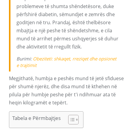
problemeve të shumta shëndetësore, duke
përfshirë diabetin, sëmundjet e zemrës dhe
goditjen në tru. Prandaj, është thelbësore
mbajtja e një peshe të shëndetshme, e cila
mund të arrihet përmes ushqyerjes së duhur
dhe aktivitetit të rregullt fizik.
Burimi:
Obeziteti: shkaqet, rreziqet dhe opsionet
e trajtimit
Megjithatë, humbja e peshës mund të jetë sfiduese
për shumë njerëz, dhe disa mund të kthehen në
pilula për humbje peshe për t'i ndihmuar ata të
heqin kilogramët e tepërt.
Tabela e Përmbajtjes