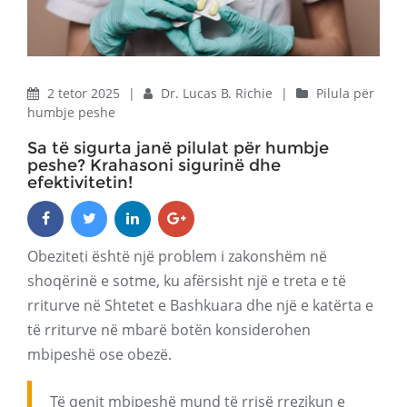
2 tetor 2025
|
Dr. Lucas B. Richie
|
Pilula për
humbje peshe
Sa të sigurta janë pilulat për humbje
peshe? Krahasoni sigurinë dhe
efektivitetin!
Obeziteti është një problem i zakonshëm në
shoqërinë e sotme, ku afërsisht një e treta e të
rriturve në Shtetet e Bashkuara dhe një e katërta e
të rriturve në mbarë botën konsiderohen
mbipeshë ose obezë.
Të qenit mbipeshë mund të rrisë rrezikun e