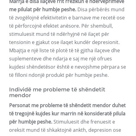
Marrja e disa ilaçeve rrit rrezikun e ndërveprimeve
me pilulat për humbje peshe.
Disa përbërës mund
të zvogëlojnë efektivitetin e barnave me recetë ose
të përforcojnë efektet anësore. Për shembull,
stimuluesit mund të ndërhyjnë në ilaçet për
tensionin e gjakut ose ilaqet kundër depresionit.
Mbajtja e një liste të plotë të të gjitha ilaçeve dhe
suplementeve dhe ndarja e saj me një ofrues
kujdesi shëndetësor është e nevojshme përpara se
të filloni ndonjë produkt për humbje peshe.
Individë me probleme të shëndetit
mendor
Personat me probleme të shëndetit mendor duhet
të tregojnë kujdes kur marrin në konsideratë pilula
për humbje peshe.
Stimuluesit dhe frenuesit e
oreksit mund të shkaktojnë ankth, depresion ose