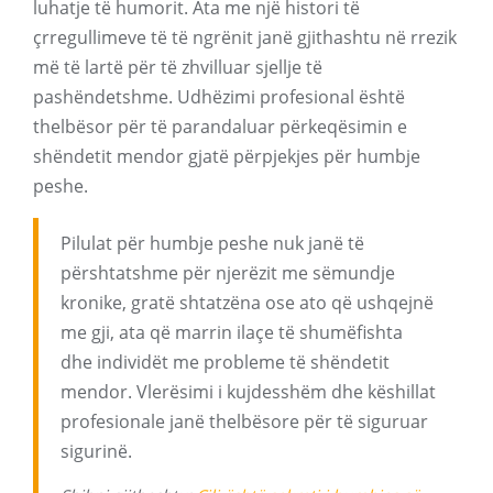
luhatje të humorit. Ata me një histori të
çrregullimeve të të ngrënit janë gjithashtu në rrezik
më të lartë për të zhvilluar sjellje të
pashëndetshme. Udhëzimi profesional është
thelbësor për të parandaluar përkeqësimin e
shëndetit mendor gjatë përpjekjes për humbje
peshe.
Pilulat për humbje peshe nuk janë të
përshtatshme për njerëzit me sëmundje
kronike, gratë shtatzëna ose ato që ushqejnë
me gji, ata që marrin ilaçe të shumëfishta
dhe individët me probleme të shëndetit
mendor. Vlerësimi i kujdesshëm dhe këshillat
profesionale janë thelbësore për të siguruar
sigurinë.