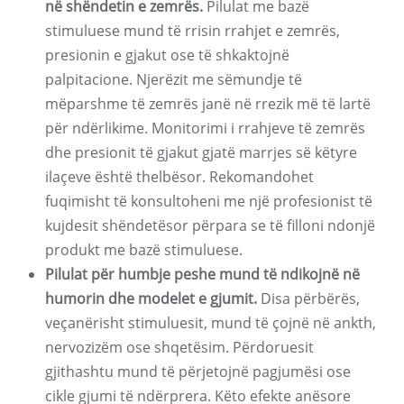
në shëndetin e zemrës.
Pilulat me bazë
stimuluese mund të rrisin rrahjet e zemrës,
presionin e gjakut ose të shkaktojnë
palpitacione. Njerëzit me sëmundje të
mëparshme të zemrës janë në rrezik më të lartë
për ndërlikime. Monitorimi i rrahjeve të zemrës
dhe presionit të gjakut gjatë marrjes së këtyre
ilaçeve është thelbësor. Rekomandohet
fuqimisht të konsultoheni me një profesionist të
kujdesit shëndetësor përpara se të filloni ndonjë
produkt me bazë stimuluese.
Pilulat për humbje peshe mund të ndikojnë në
humorin dhe modelet e gjumit.
Disa përbërës,
veçanërisht stimuluesit, mund të çojnë në ankth,
nervozizëm ose shqetësim. Përdoruesit
gjithashtu mund të përjetojnë pagjumësi ose
cikle gjumi të ndërprera. Këto efekte anësore