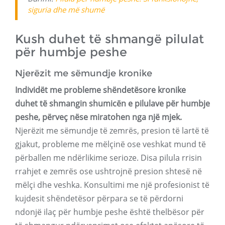
siguria dhe më shumë
Kush duhet të shmangë pilulat
për humbje peshe
Njerëzit me sëmundje kronike
Individët me probleme shëndetësore kronike
duhet të shmangin shumicën e pilulave për humbje
peshe, përveç nëse miratohen nga një mjek.
Njerëzit me sëmundje të zemrës, presion të lartë të
gjakut, probleme me mëlçinë ose veshkat mund të
përballen me ndërlikime serioze. Disa pilula rrisin
rrahjet e zemrës ose ushtrojnë presion shtesë në
mëlçi dhe veshka. Konsultimi me një profesionist të
kujdesit shëndetësor përpara se të përdorni
ndonjë ilaç për humbje peshe është thelbësor për