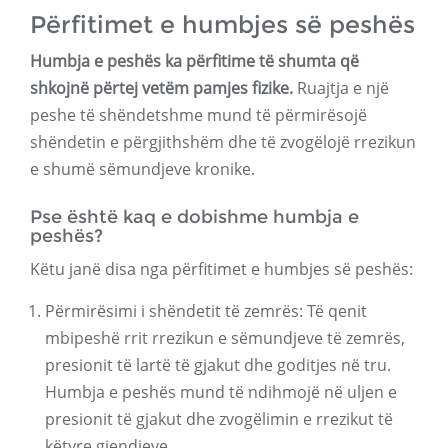
Përfitimet e humbjes së peshës
Humbja e peshës ka përfitime të shumta që
shkojnë përtej vetëm pamjes fizike.
Ruajtja e një
peshe të shëndetshme mund të përmirësojë
shëndetin e përgjithshëm dhe të zvogëlojë rrezikun
e shumë sëmundjeve kronike.
Pse është kaq e dobishme humbja e
peshës?
Këtu janë disa nga përfitimet e humbjes së peshës:
Përmirësimi i shëndetit të zemrës: Të qenit
mbipeshë rrit rrezikun e sëmundjeve të zemrës,
presionit të lartë të gjakut dhe goditjes në tru.
Humbja e peshës mund të ndihmojë në uljen e
presionit të gjakut dhe zvogëlimin e rrezikut të
këtyre gjendjeve.