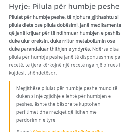
Hyrje: Pilula për humbje peshe
Pilulat për humbje peshe, të njohura gjithashtu si
pilula diete ose pilula dobësimi, janë medikamente
që janë krijuar për të ndihmuar humbjen e peshës
duke ulur oreksin, duke rritur metabolizmin ose
duke parandaluar thithjen e yndyrës.
Ndërsa disa
pilula për humbje peshe janë të disponueshme pa
recetë, të tjera kërkojnë një recetë nga një ofrues i
kujdesit shëndetësor.
Megjithëse pilulat për humbje peshe mund të
duken si një zgjidhje e lehtë për humbjen e
peshës, është thelbësore të kuptohen
përfitimet dhe rreziqet që lidhen me
përdorimin e tyre.
Burimi:
Efektet e dëmshme të pilulave dhe