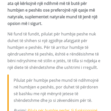
ata që kërkojnë një ndihmë më të butë për
humbjen e peshës ose preferojnë një qasje më
natyrale, suplementet natyrale mund të jenë një
opsion më i sigurt.
Në fund të fundit, pilulat për humbje peshe nuk
duhet të shihen si një zgjidhje afatgjatë për
humbjen e peshës. Për të arritur humbje të
qëndrueshme të peshës, është e rëndësishme të
bëni ndryshime në stilin e jetës, të tilla si ndjekja e
një diete të shëndetshme dhe ushtrimi i rregullt.
Pilulat për humbje peshe mund të ndihmojnë
në humbjen e peshës, por duhet të përdoren
së bashku me një mënyrë jetese të
shëndetshme dhe jo si zëvendësim për të.
Burimi:
Pilula për humbje peshe: Si funksionojnë,