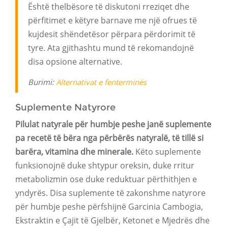
Është thelbësore të diskutoni rreziqet dhe
përfitimet e këtyre barnave me një ofrues të
kujdesit shëndetësor përpara përdorimit të
tyre. Ata gjithashtu mund të rekomandojnë
disa opsione alternative.
Burimi:
Alternativat e fenterminës
Suplemente Natyrore
Pilulat natyrale për humbje peshe janë suplemente
pa recetë të bëra nga përbërës natyralë, të tillë si
barëra, vitamina dhe minerale.
Këto suplemente
funksionojnë duke shtypur oreksin, duke rritur
metabolizmin ose duke reduktuar përthithjen e
yndyrës. Disa suplemente të zakonshme natyrore
për humbje peshe përfshijnë Garcinia Cambogia,
Ekstraktin e Çajit të Gjelbër, Ketonet e Mjedrës dhe