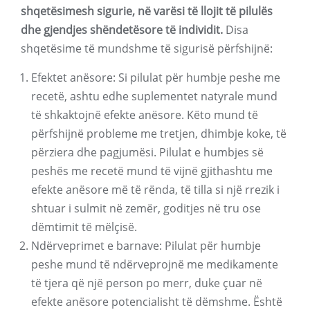
shqetësimesh sigurie, në varësi të llojit të pilulës
dhe gjendjes shëndetësore të individit.
Disa
shqetësime të mundshme të sigurisë përfshijnë:
Efektet anësore: Si pilulat për humbje peshe me
recetë, ashtu edhe suplementet natyrale mund
të shkaktojnë efekte anësore. Këto mund të
përfshijnë probleme me tretjen, dhimbje koke, të
përziera dhe pagjumësi. Pilulat e humbjes së
peshës me recetë mund të vijnë gjithashtu me
efekte anësore më të rënda, të tilla si një rrezik i
shtuar i sulmit në zemër, goditjes në tru ose
dëmtimit të mëlçisë.
Ndërveprimet e barnave: Pilulat për humbje
peshe mund të ndërveprojnë me medikamente
të tjera që një person po merr, duke çuar në
efekte anësore potencialisht të dëmshme. Është