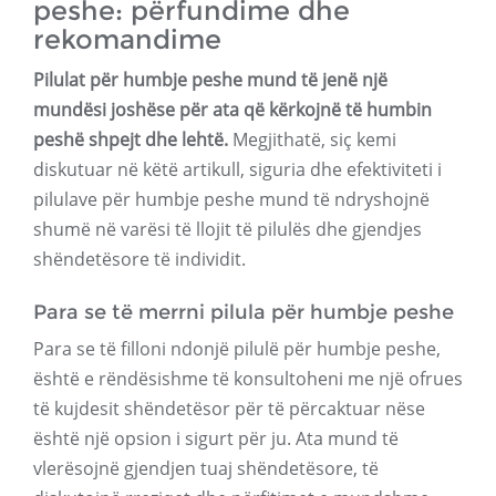
peshe: përfundime dhe
rekomandime
Pilulat për humbje peshe mund të jenë një
mundësi joshëse për ata që kërkojnë të humbin
peshë shpejt dhe lehtë.
Megjithatë, siç kemi
diskutuar në këtë artikull, siguria dhe efektiviteti i
pilulave për humbje peshe mund të ndryshojnë
shumë në varësi të llojit të pilulës dhe gjendjes
shëndetësore të individit.
Para se të merrni pilula për humbje peshe
Para se të filloni ndonjë pilulë për humbje peshe,
është e rëndësishme të konsultoheni me një ofrues
të kujdesit shëndetësor për të përcaktuar nëse
është një opsion i sigurt për ju. Ata mund të
vlerësojnë gjendjen tuaj shëndetësore, të