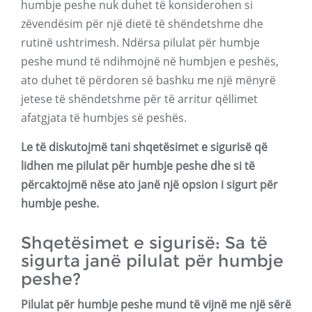
humbje peshe nuk duhet të konsiderohen si
zëvendësim për një dietë të shëndetshme dhe
rutinë ushtrimesh. Ndërsa pilulat për humbje
peshe mund të ndihmojnë në humbjen e peshës,
ato duhet të përdoren së bashku me një mënyrë
jetese të shëndetshme për të arritur qëllimet
afatgjata të humbjes së peshës.
Le të diskutojmë tani shqetësimet e sigurisë që
lidhen me pilulat për humbje peshe dhe si të
përcaktojmë nëse ato janë një opsion i sigurt për
humbje peshe.
Shqetësimet e sigurisë: Sa të
sigurta janë pilulat për humbje
peshe?
Pilulat për humbje peshe mund të vijnë me një sërë