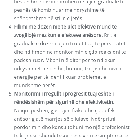
besueshme përqendrohen në uljen graduale të
peshës të kombinuar me ndryshime të
shëndetshme në stilin e jetës.
Fillimi me dozën më të ulët efektive mund të
zvogëlojë rrezikun e efekteve anësore.
Rritja
graduale e dozës i lejon trupit tuaj të përshtatet
dhe ndihmon në monitorimin e çdo reaksioni të
padëshiruar. Mbani një ditar për të ndjekur
ndryshimet në peshë, humor, tretje dhe nivele
energjie për të identifikuar problemet e
mundshme herët.
Monitorimi i rregullt i progresit tuaj është i
rëndësishëm për sigurinë dhe efektivitetin.
Ndiqni peshën, gjendjen fizike dhe çdo efekt
anësor gjatë marrjes së pilulave. Ndërpritni
përdorimin dhe konsultohuni me një profesionist
të kujdesit shëndetësor nëse vini re simptoma të