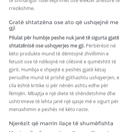
të shmangur ndërveprimet ose efektet anësore të
rrezikshme.
Gratë shtatzëna ose ato që ushqejnë me
gji
Pilulat për humbje peshe nuk janë të sigurta gjatë
shtatzënisë ose ushqyerjes me gji.
Përbërësit në
këto produkte mund të dëmtojnë zhvillimin e
fetusit ose të ndikojnë në cilësinë e qumështit të
gjirit. Humbja e shpejtë e peshës gjatë kësaj
periudhe mund të prishë gjithashtu ushqyerjen, e
cila është kritike si për nënën ashtu edhe për
fëmijën. Mbajtja e një diete të shëndetshme dhe
ushtrimeve të lehta janë një qasje më e sigurt për
menaxhimin e peshës në këto raste.
Njerëzit që marrin ilaçe të shumëfishta