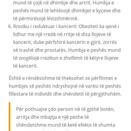
mund të çojë në dhimbje dhe artrit. Humbja e
peshës mund të lehtësojë dhimbjet e kyçeve dhe
të përmirësojë lëvizshmërinë.
Rreziku i reduktuar i kancerit: Obeziteti ka qenë i
lidhur me një rrezik në rritje të disa llojeve të
kancerit, duke përfshirë kancerin e gjirit, zorrës
së trashë dhe prostatës. Humbja e peshës mund
të zvogëlojë rrezikun e zhvillimit të këtyre llojeve
të kancerit.
Është e rëndësishme të theksohet se përfitimet e
humbjes së peshës ndryshojnë në varësi të peshës
fillestare të individit dhe shëndetit të përgjithshëm.
Për pothuajse çdo person në të gjithë botën,
arritja dhe mbajtja e një peshe të
shëndetshme mund të ketë efekte të shumta