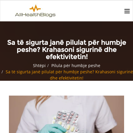
Sa të sigurta janë pilulat për humbje
peshe? Krahasoni sigurinë dhe
efektivitetin!
Shtëpi
Pilula për humbje peshe
Sa të sigurta janë pilulat për humbje peshe? Krahasoni sigurinë
dhe efektivitetin!